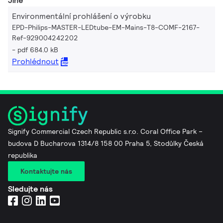
Jiné
Environmentální prohlášení o výrobku
EPD-Philips-MASTER-LEDtube-EM-Mains-T8-COMF-2167-
Ref-929004242202
pdf 684.0 kB
Prohlédnout
Signify Commercial Czech Republic s.r.o. Coral Office Park –
budova D Bucharova 1314/8 158 00 Praha 5, Stodůlky Česká
republika
Kontaktujte nás
Sledujte nás