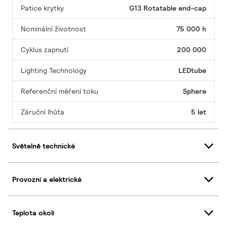
Patice krytky
G13 Rotatable end-cap
Nominální životnost
75 000 h
Cyklus zapnutí
200 000
Lighting Technology
LEDtube
Referenční měření toku
Sphere
Záruční lhůta
5 let
Světelně technické
Provozní a elektrické
Teplota okolí