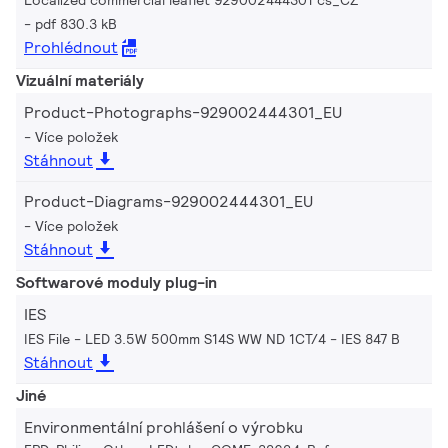
pdf 830.3 kB
Prohlédnout
Vizuální materiály
Product-Photographs-929002444301_EU
Více položek
Stáhnout
Product-Diagrams-929002444301_EU
Více položek
Stáhnout
Softwarové moduly plug-in
IES
IES File - LED 3.5W 500mm S14S WW ND 1CT/4
IES 847 B
Stáhnout
Jiné
Environmentální prohlášení o výrobku