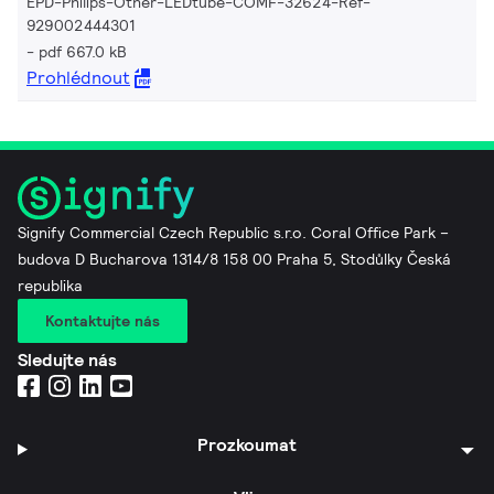
EPD-Philips-Other-LEDtube-COMF-32624-Ref-
929002444301
pdf 667.0 kB
Prohlédnout
Signify Commercial Czech Republic s.r.o. Coral Office Park –
budova D Bucharova 1314/8 158 00 Praha 5, Stodůlky Česká
republika
Kontaktujte nás
Sledujte nás
Prozkoumat