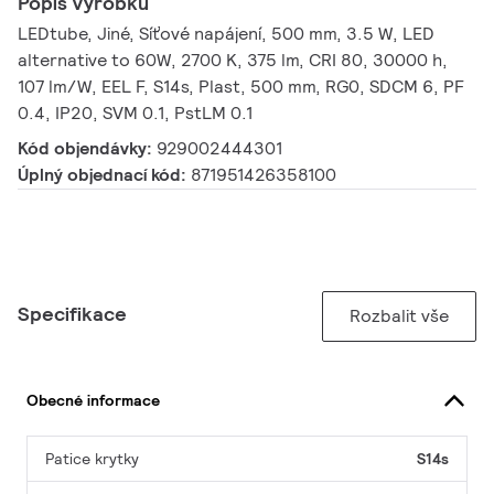
Popis výrobku
LEDtube, Jiné, Síťové napájení, 500 mm, 3.5 W, LED
alternative to 60W, 2700 K, 375 lm, CRI 80, 30000 h,
107 lm/W, EEL F, S14s, Plast, 500 mm, RG0, SDCM 6, PF
0.4, IP20, SVM 0.1, PstLM 0.1
Kód objendávky:
929002444301
Úplný objednací kód:
871951426358100
Specifikace
Rozbalit vše
Obecné informace
Patice krytky
S14s