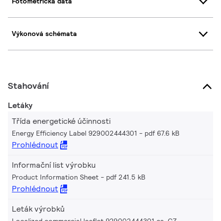
Fotometrická data
Výkonová schémata
Stahování
Letáky
Třída energetické účinnosti
Energy Efficiency Label 929002444301
pdf 67.6 kB
Prohlédnout
Informační list výrobku
Product Information Sheet
pdf 241.5 kB
Prohlédnout
Leták výrobků
Localized commercial leaflet 929002444301 cs_CZ