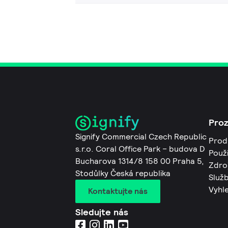
Pro
Signify Commercial Czech Republic
Prod
s.r.o. Coral Office Park – budova D
Použi
Bucharova 1314/8 158 00 Praha 5,
Zdro
Stodůlky Česká republika
Služb
Vyhl
Kontaktujte nás
Sledujte nás