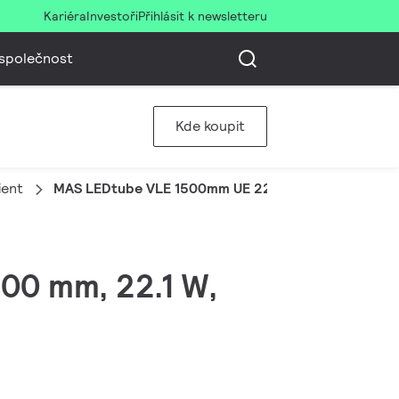
Kariéra
Investoři
Přihlásit k newsletteru
společnost
Kde koupit
ient
MAS LEDtube VLE 1500mm UE 22.1W 840 T8
500 mm, 22.1 W,