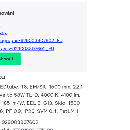
hování
ů
kyny
tographs-929003807602_EU
grams-929003807602_EU
áhnout
ku
EDtube, T8, EM/Síť, 1500 mm, 22.1
ive to 58W TL-D, 4000 K, 4100 lm,
 185 lm/W, EEL B, G13, Sklo, 1500
, PF 0.9, IP20, SVM 0.4, PstLM 1
:
929003807602