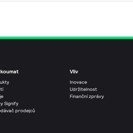
zkoumat
Vliv
ukty
Inovace
tí
Udržitelnost
je
Finanční zprávy
y Signify
edávač prodejců