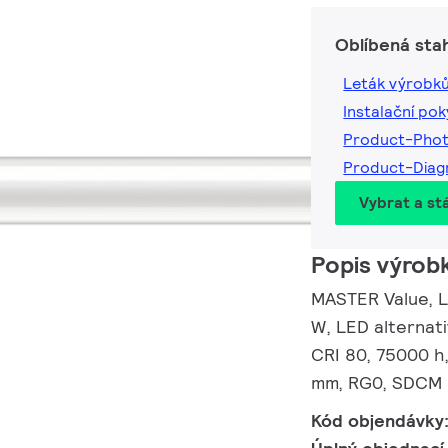
Oblíbená sta
Leták výrobk
Instalační po
Product-Pho
Product-Dia
Vybrat a st
Popis výrob
MASTER Value, L
W, LED alternat
CRI 80, 75000 h,
mm, RG0, SDCM 6
Kód objendávky