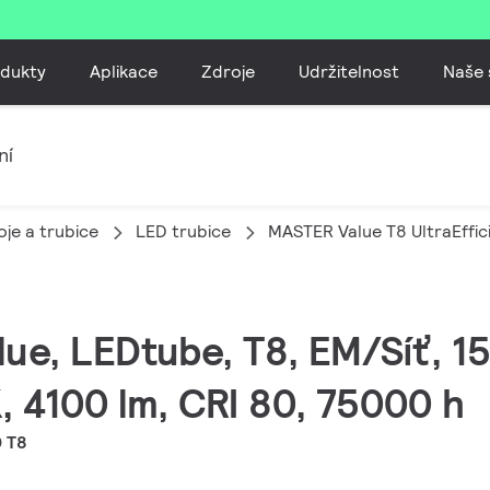
dukty
Aplikace
Zdroje
Udržitelnost
Naše 
ní
je a trubice
LED trubice
MASTER Value T8 UltraEffic
lue, LEDtube, T8, EM/Síť, 1
 4100 lm, CRI 80, 75000 h
 T8