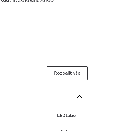
 kód:
872016931675100
Rozbalit vše
LEDtube