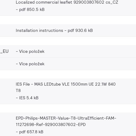
Localized commercial leaflet 929003807602 cs_CZ
pdf 850.5 kB
Installation instructions
pdf 930.6 kB
2_EU
Více položek
Více položek
IES File - MAS LEDtube VLE 1500mm UE 22.1W 840
T8
IES 5.4 kB
EPD-Philips-MASTER-Value-T8-UltraEfficient-FAM-
11272698-Ref-929003807602-EPD
pdf 657.8 kB