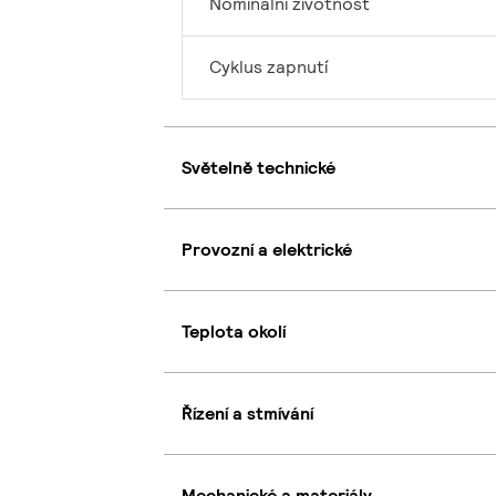
Nominální životnost
Cyklus zapnutí
Světelně technické
Provozní a elektrické
Teplota okolí
Řízení a stmívání
Mechanické a materiály