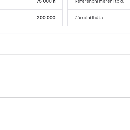
75 000 h
Referenční měření toku
200 000
Záruční lhůta