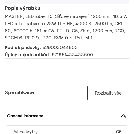
Popis výrobku
MASTER, LEDtube, T5, Síťové napájení, 1200 mm, 16.5 W,
LED alternative to 28W TL5 HE, 4000 K, 2500 lm, CRI
80, 60000 h, 151 lm/W, EEL D, G5, Sklo, 1200 mm, RG0,
SDCM 6, PF 0.9, IP20, SVM 0.4, PstLM 1
Kód objendávky:
929003044502
Úplný objednací kód:
871951433433500
Specifikace
Rozbalit vše
Obecné informace
Patice krytky
G5