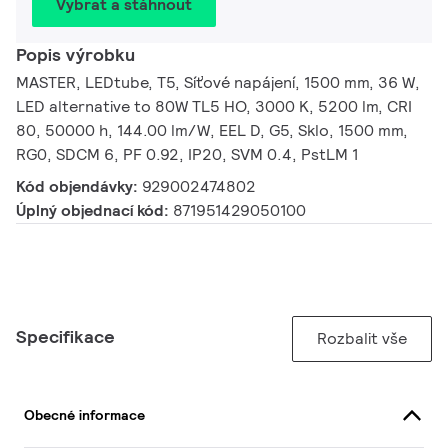
Vybrat a stáhnout
Popis výrobku
MASTER, LEDtube, T5, Síťové napájení, 1500 mm, 36 W,
LED alternative to 80W TL5 HO, 3000 K, 5200 lm, CRI
80, 50000 h, 144.00 lm/W, EEL D, G5, Sklo, 1500 mm,
RG0, SDCM 6, PF 0.92, IP20, SVM 0.4, PstLM 1
Kód objendávky:
929002474802
Úplný objednací kód:
871951429050100
Specifikace
Rozbalit vše
Obecné informace