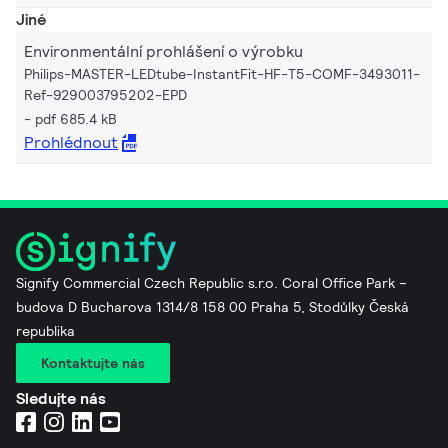
Jiné
Environmentální prohlášení o výrobku
Philips-MASTER-LEDtube-InstantFit-HF-T5-COMF-3493011-
Ref-929003795202-EPD
pdf 685.4 kB
Prohlédnout
Signify Commercial Czech Republic s.r.o. Coral Office Park –
budova D Bucharova 1314/8 158 00 Praha 5, Stodůlky Česká
republika
Kontaktujte nás
Sledujte nás