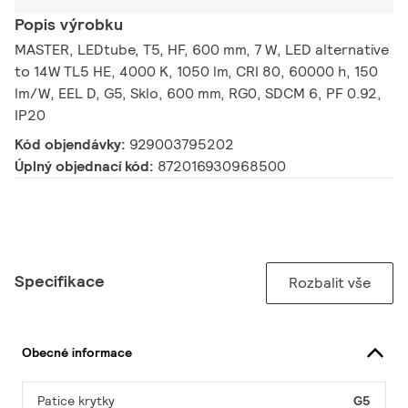
Popis výrobku
MASTER, LEDtube, T5, HF, 600 mm, 7 W, LED alternative
to 14W TL5 HE, 4000 K, 1050 lm, CRI 80, 60000 h, 150
lm/W, EEL D, G5, Sklo, 600 mm, RG0, SDCM 6, PF 0.92,
IP20
Kód objendávky:
929003795202
Úplný objednací kód:
872016930968500
Specifikace
Rozbalit vše
Obecné informace
Patice krytky
G5