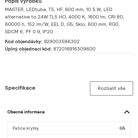
Popis výrobku
MASTER, LEDtube, T5, HF, 600 mm, 10.5 W, LED
alternative to 24W TL5 HO, 4000 K, 1600 lm, CRI 80,
60000 h, 152 lm/W, EEL D, G5, Sklo, 600 mm, RG0,
SDCM 6, PF 0.9, IP20
Kód objendávky:
929003596302
Úplný objednací kód:
872016916309600
Specifikace
Rozbalit vše
Obecné informace
Patice krytky
G5