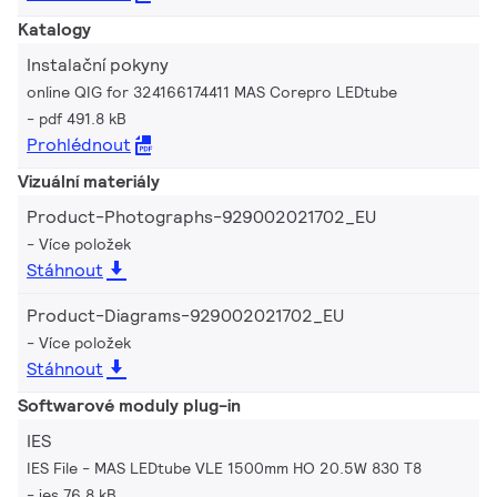
Katalogy
Instalační pokyny
online QIG for 324166174411 MAS Corepro LEDtube
pdf 491.8 kB
Prohlédnout
Vizuální materiály
Product-Photographs-929002021702_EU
Více položek
Stáhnout
Product-Diagrams-929002021702_EU
Více položek
Stáhnout
Softwarové moduly plug-in
IES
IES File - MAS LEDtube VLE 1500mm HO 20.5W 830 T8
ies 76.8 kB