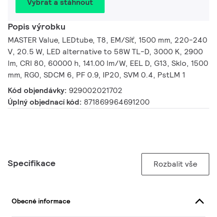
Vybrat a stáhnout
Popis výrobku
MASTER Value, LEDtube, T8, EM/Síť, 1500 mm, 220-240
V, 20.5 W, LED alternative to 58W TL-D, 3000 K, 2900
lm, CRI 80, 60000 h, 141.00 lm/W, EEL D, G13, Sklo, 1500
mm, RG0, SDCM 6, PF 0.9, IP20, SVM 0.4, PstLM 1
Kód objendávky:
929002021702
Úplný objednací kód:
871869964691200
Specifikace
Rozbalit vše
Obecné informace