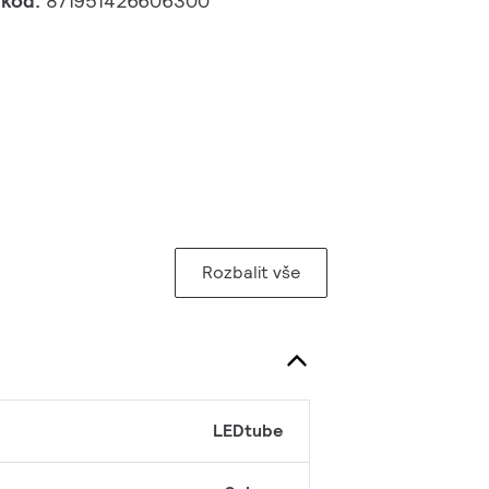
 kód:
871951426606300
Rozbalit vše
LEDtube