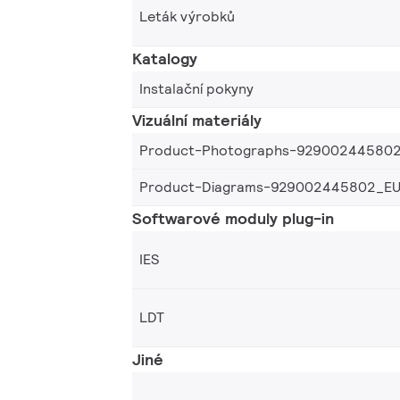
Leták výrobků
Katalogy
Instalační pokyny
Vizuální materiály
Product-Photographs-92900244580
Product-Diagrams-929002445802_E
Softwarové moduly plug-in
IES
LDT
Jiné