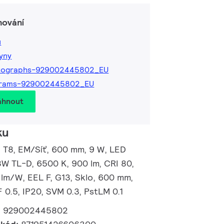
hování
ů
kyny
tographs-929002445802_EU
grams-929002445802_EU
áhnout
ku
, T8, EM/Síť, 600 mm, 9 W, LED
8W TL-D, 6500 K, 900 lm, CRI 80,
 lm/W, EEL F, G13, Sklo, 600 mm,
0.5, IP20, SVM 0.3, PstLM 0.1
:
929002445802