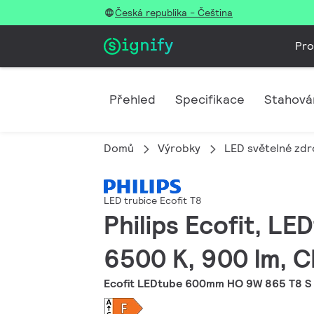
Česká republika - Čeština
Pro
Přehled
Specifikace
Stahová
Domů
Výrobky
LED světelné zdro
LED trubice Ecofit T8
Philips Ecofit, LE
6500 K, 900 lm, C
Ecofit LEDtube 600mm HO 9W 865 T8 S