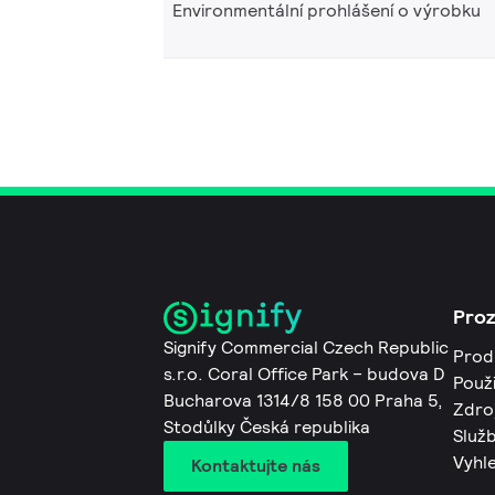
Environmentální prohlášení o výrobku
Pro
Signify Commercial Czech Republic
Prod
s.r.o. Coral Office Park – budova D
Použi
Bucharova 1314/8 158 00 Praha 5,
Zdro
Stodůlky Česká republika
Služb
Vyhl
Kontaktujte nás