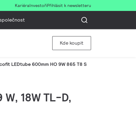
Kariéra
Investoři
Přihlásit k newsletteru
společnost
Kde koupit
cofit LEDtube 600mm HO 9W 865 T8 S
 9 W, 18W TL-D,