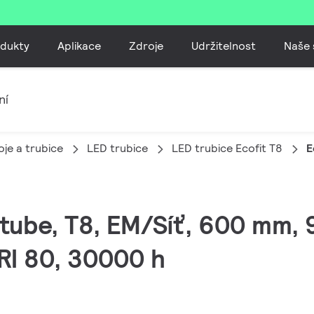
dukty
Aplikace
Zdroje
Udržitelnost
Naše 
ní
je a trubice
LED trubice
LED trubice Ecofit T8
E
Dtube, T8, EM/Síť, 600 mm,
RI 80, 30000 h