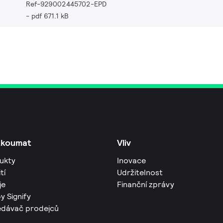
Ref-929002445702-EPD
pdf 671.1 kB
zkoumat
Vliv
ukty
Inovace
tí
Udržitelnost
je
Finanční zprávy
y Signify
edávač prodejců