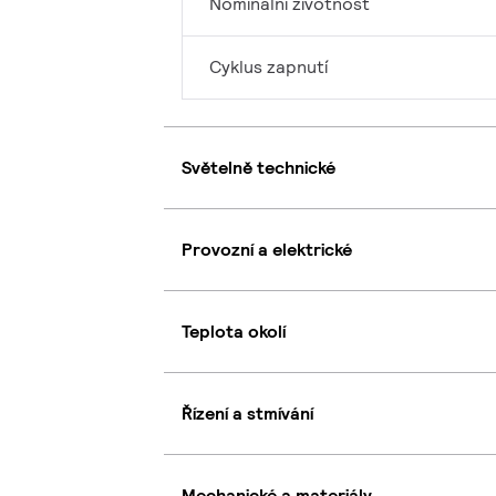
Nominální životnost
Cyklus zapnutí
Světelně technické
Provozní a elektrické
Teplota okolí
Řízení a stmívání
Mechanické a materiály