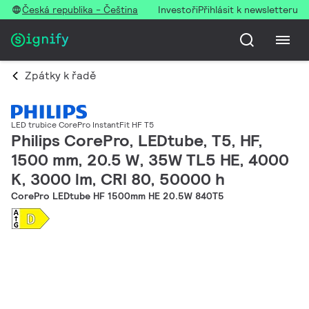
Česká republika - Čeština
Investoři
Přihlásit k newsletteru
Zpátky k řadě
LED trubice CorePro InstantFit HF T5
Philips CorePro, LEDtube, T5, HF,
1500 mm, 20.5 W, 35W TL5 HE, 4000
K, 3000 lm, CRI 80, 50000 h
CorePro LEDtube HF 1500mm HE 20.5W 840T5