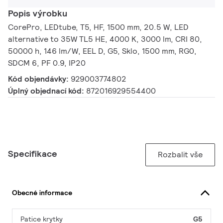
Popis výrobku
CorePro, LEDtube, T5, HF, 1500 mm, 20.5 W, LED
alternative to 35W TL5 HE, 4000 K, 3000 lm, CRI 80,
50000 h, 146 lm/W, EEL D, G5, Sklo, 1500 mm, RG0,
SDCM 6, PF 0.9, IP20
Kód objendávky:
929003774802
Úplný objednací kód:
872016929554400
Specifikace
Rozbalit vše
Obecné informace
Patice krytky
G5