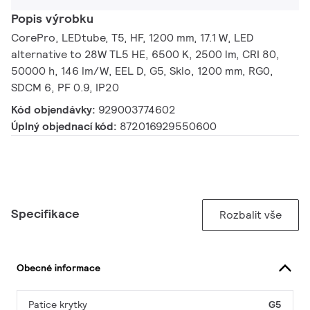
Popis výrobku
CorePro, LEDtube, T5, HF, 1200 mm, 17.1 W, LED
alternative to 28W TL5 HE, 6500 K, 2500 lm, CRI 80,
50000 h, 146 lm/W, EEL D, G5, Sklo, 1200 mm, RG0,
SDCM 6, PF 0.9, IP20
Kód objendávky:
929003774602
Úplný objednací kód:
872016929550600
Specifikace
Rozbalit vše
Obecné informace
Patice krytky
G5