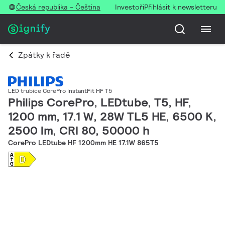
Česká republika - Čeština
Investoři
Přihlásit k newsletteru
Zpátky k řadě
LED trubice CorePro InstantFit HF T5
Philips CorePro, LEDtube, T5, HF,
1200 mm, 17.1 W, 28W TL5 HE, 6500 K,
2500 lm, CRI 80, 50000 h
CorePro LEDtube HF 1200mm HE 17.1W 865T5