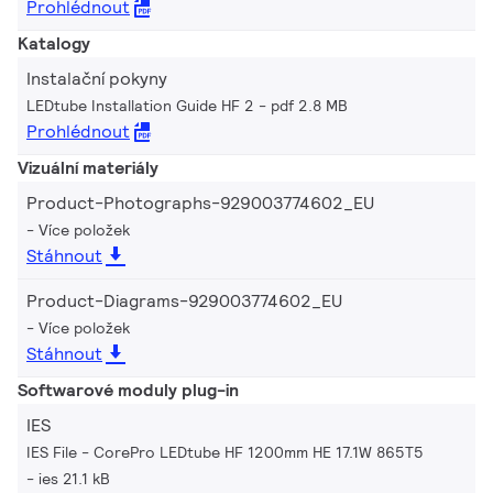
Prohlédnout
Katalogy
Instalační pokyny
LEDtube Installation Guide HF 2
pdf 2.8 MB
Prohlédnout
Vizuální materiály
Product-Photographs-929003774602_EU
Více položek
Stáhnout
Product-Diagrams-929003774602_EU
Více položek
Stáhnout
Softwarové moduly plug-in
IES
IES File - CorePro LEDtube HF 1200mm HE 17.1W 865T5
ies 21.1 kB