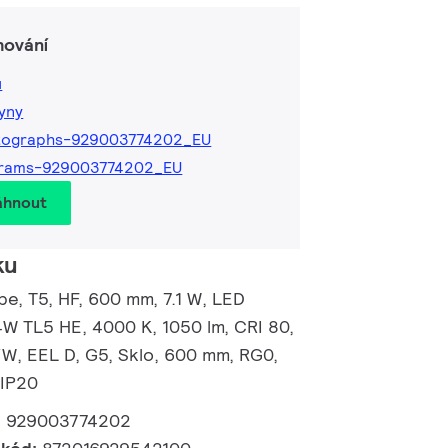
hování
ů
kyny
tographs-929003774202_EU
grams-929003774202_EU
áhnout
ku
e, T5, HF, 600 mm, 7.1 W, LED
4W TL5 HE, 4000 K, 1050 lm, CRI 80,
/W, EEL D, G5, Sklo, 600 mm, RG0,
 IP20
:
929003774202