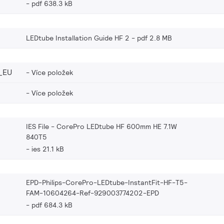
pdf 638.3 kB
LEDtube Installation Guide HF 2
pdf 2.8 MB
_EU
Více položek
Více položek
IES File - CorePro LEDtube HF 600mm HE 7.1W
840T5
ies 21.1 kB
EPD-Philips-CorePro-LEDtube-InstantFit-HF-T5-
FAM-10604264-Ref-929003774202-EPD
pdf 684.3 kB