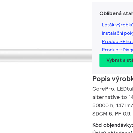
Oblíbená sta
Leták výrobk
Instalační po
Product-Pho
Product-Dia
Vybrat a st
Popis výrob
CorePro, LEDtub
alternative to 1
50000 h, 147 lm
SDCM 6, PF 0.9,
Kód objendávky