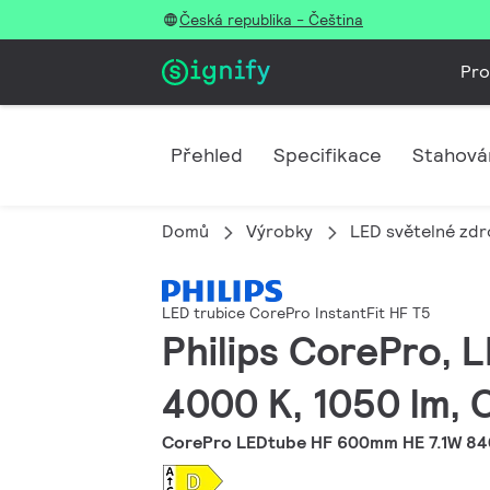
Česká republika - Čeština
Pro
Přehled
Specifikace
Stahová
Domů
Výrobky
LED světelné zdro
LED trubice CorePro InstantFit HF T5
Philips CorePro, L
4000 K, 1050 lm, 
CorePro LEDtube HF 600mm HE 7.1W 8