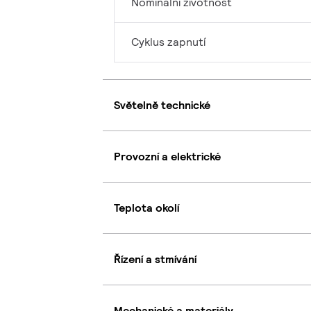
Nominální životnost
Cyklus zapnutí
Světelně technické
Provozní a elektrické
Teplota okolí
Řízení a stmívání
Mechanické a materiály