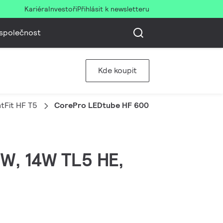
Kariéra
Investoři
Přihlásit k newsletteru
společnost
Kde koupit
tFit HF T5
CorePro LEDtube HF 600mm HE 7.1W 840T5
 W, 14W TL5 HE,