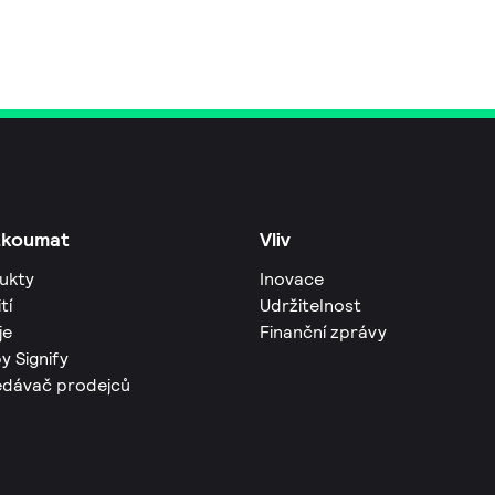
zkoumat
Vliv
ukty
Inovace
tí
Udržitelnost
je
Finanční zprávy
y Signify
edávač prodejců