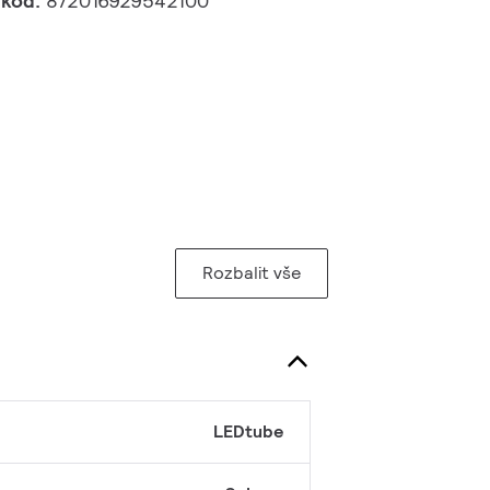
 kód:
872016929542100
Rozbalit vše
LEDtube