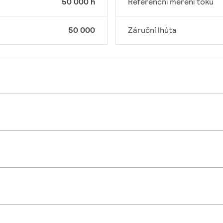
50 000 h
Referenční měření toku
50 000
Záruční lhůta