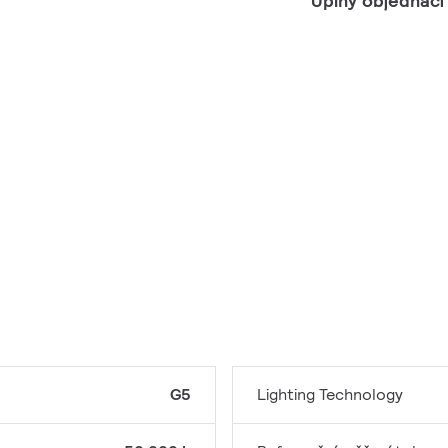
Úplný objednací
G5
Lighting Technology