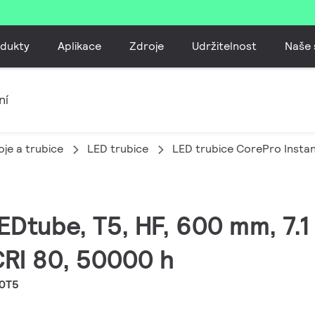
dukty
Aplikace
Zdroje
Udržitelnost
Naše 
ní
je a trubice
LED trubice
LED trubice CorePro Instan
EDtube, T5, HF, 600 mm, 7.1
CRI 80, 50000 h
40T5