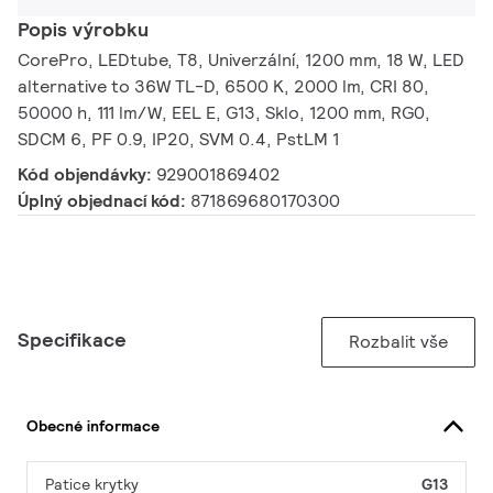
Popis výrobku
CorePro, LEDtube, T8, Univerzální, 1200 mm, 18 W, LED
alternative to 36W TL-D, 6500 K, 2000 lm, CRI 80,
50000 h, 111 lm/W, EEL E, G13, Sklo, 1200 mm, RG0,
SDCM 6, PF 0.9, IP20, SVM 0.4, PstLM 1
Kód objendávky:
929001869402
Úplný objednací kód:
871869680170300
Specifikace
Rozbalit vše
Obecné informace
Patice krytky
G13