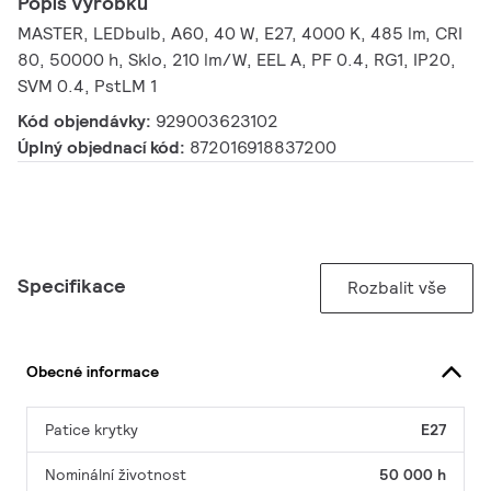
Popis výrobku
MASTER, LEDbulb, A60, 40 W, E27, 4000 K, 485 lm, CRI
80, 50000 h, Sklo, 210 lm/W, EEL A, PF 0.4, RG1, IP20,
SVM 0.4, PstLM 1
Kód objendávky:
929003623102
Úplný objednací kód:
872016918837200
Specifikace
Rozbalit vše
Obecné informace
Patice krytky
E27
Nominální životnost
50 000 h