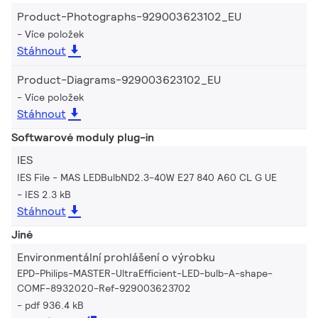
Product-Photographs-929003623102_EU
Více položek
Stáhnout
Product-Diagrams-929003623102_EU
Více položek
Stáhnout
Softwarové moduly plug-in
IES
IES File - MAS LEDBulbND2.3-40W E27 840 A60 CL G UE
IES 2.3 kB
Stáhnout
Jiné
Environmentální prohlášení o výrobku
EPD-Philips-MASTER-UltraEfficient-LED-bulb-A-shape-
COMF-8932020-Ref-929003623702
pdf 936.4 kB