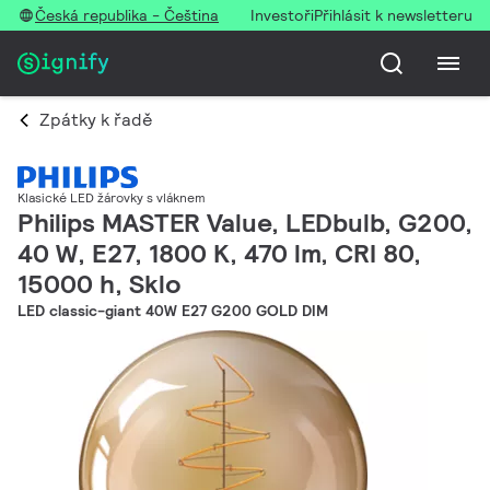
Česká republika - Čeština
Investoři
Přihlásit k newsletteru
Zpátky k řadě
Klasické LED žárovky s vláknem
Philips MASTER Value, LEDbulb, G200,
40 W, E27, 1800 K, 470 lm, CRI 80,
15000 h, Sklo
LED classic-giant 40W E27 G200 GOLD DIM