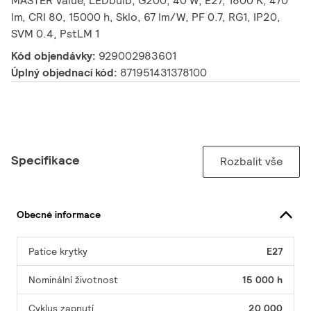
MASTER Value, LEDbulb, G200, 40 W, E27, 1800 K, 470
lm, CRI 80, 15000 h, Sklo, 67 lm/W, PF 0.7, RG1, IP20,
SVM 0.4, PstLM 1
Kód objendávky:
929002983601
Úplný objednací kód:
871951431378100
Specifikace
Rozbalit vše
Obecné informace
Patice krytky
E27
Nominální životnost
15 000 h
Cyklus zapnutí
20 000