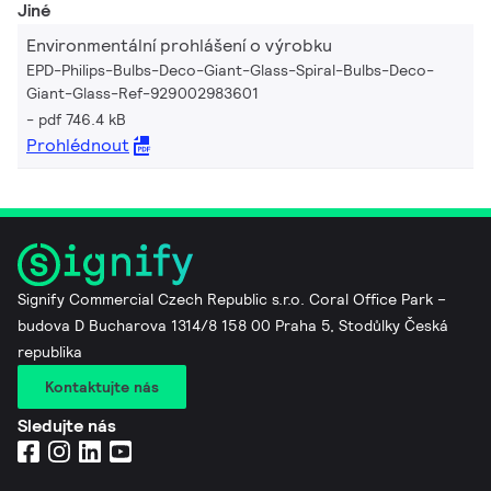
Jiné
Environmentální prohlášení o výrobku
EPD-Philips-Bulbs-Deco-Giant-Glass-Spiral-Bulbs-Deco-
Giant-Glass-Ref-929002983601
pdf 746.4 kB
Prohlédnout
Signify Commercial Czech Republic s.r.o. Coral Office Park –
budova D Bucharova 1314/8 158 00 Praha 5, Stodůlky Česká
republika
Kontaktujte nás
Sledujte nás