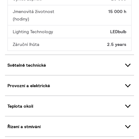
Jmenovitá životnost
15 000 h
(hodiny)
Lighting Technology
LEDbulb
Záruční lhůta
2.5 years
Světelně technické
Provozní a elektrické
Teplota okolí
Řízení a stmívání