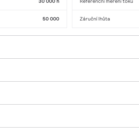
30 000 h
Referenční měření toku
50 000
Záruční lhůta