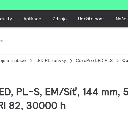
dukty
Aplikace
Zdroje
Udržitelnost
Naše 
ní
je a trubice
LED PL zářivky
CorePro LED PLS
Co
LED, PL-S, EM/Síť, 144 mm, 
RI 82, 30000 h