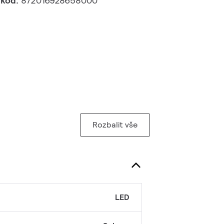
 kód:
872016928658000
Rozbalit vše
LED