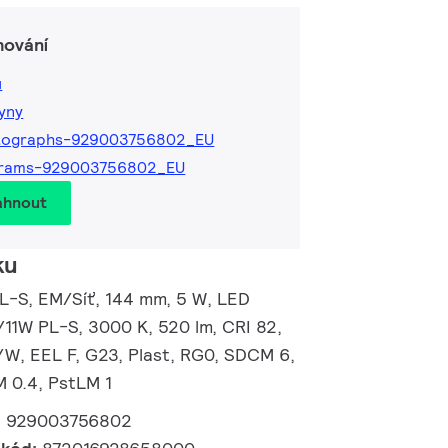
hování
ů
kyny
tographs-929003756802_EU
grams-929003756802_EU
áhnout
ku
L-S, EM/Síť, 144 mm, 5 W, LED
/11W PL-S, 3000 K, 520 lm, CRI 82,
/W, EEL F, G23, Plast, RG0, SDCM 6,
M 0.4, PstLM 1
:
929003756802