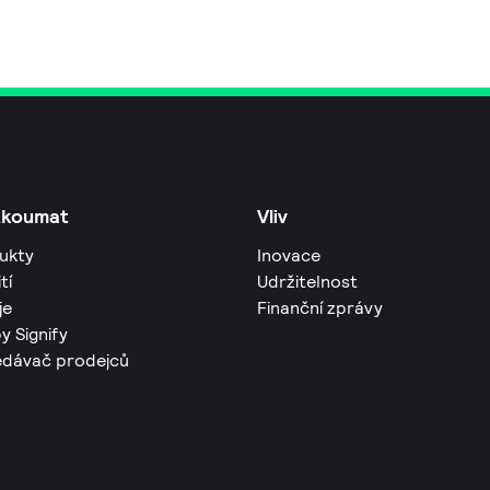
zkoumat
Vliv
ukty
Inovace
tí
Udržitelnost
je
Finanční zprávy
y Signify
edávač prodejců