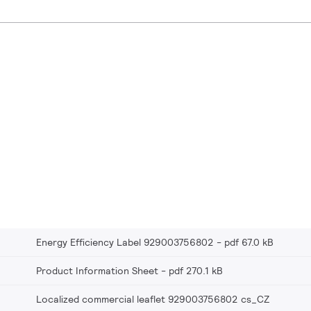
Energy Efficiency Label 929003756802
pdf 67.0 kB
Product Information Sheet
pdf 270.1 kB
Localized commercial leaflet 929003756802 cs_CZ