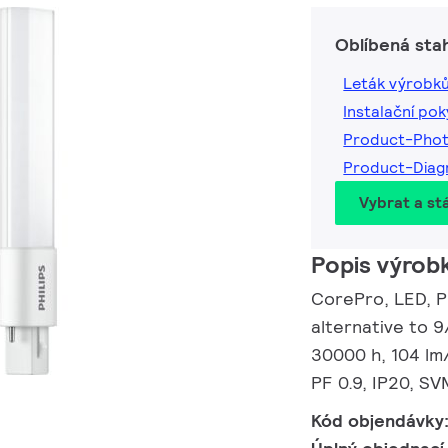
Oblíbená sta
Leták výrobk
Instalační po
Product-Pho
Product-Dia
Vybrat a st
Popis výrob
CorePro, LED, P
alternative to 9
30000 h, 104 lm
PF 0.9, IP20, SV
Kód objendávky