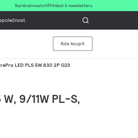
Kariéra
Investoři
Přihlásit k newsletteru
společnost
Kde koupit
rePro LED PLS 5W 830 2P G23
5 W, 9/11W PL-S,