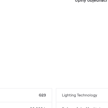
Úplný objednací
G23
Lighting Technology