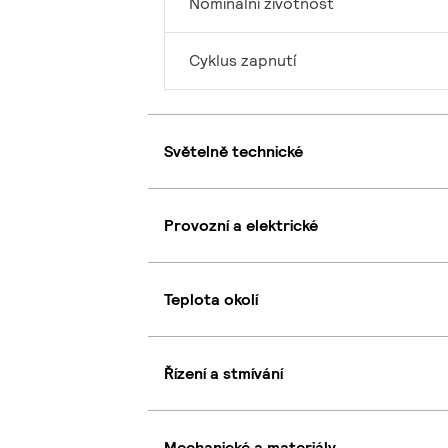
Nominální životnost
Cyklus zapnutí
Světelně technické
Provozní a elektrické
Teplota okolí
Řízení a stmívání
Mechanické a materiály