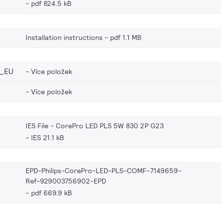
pdf 824.5 kB
Installation instructions
pdf 1.1 MB
_EU
Více položek
Více položek
IES File - CorePro LED PLS 5W 830 2P G23
IES 21.1 kB
EPD-Philips-CorePro-LED-PLS-COMF-7149659-
Ref-929003756902-EPD
pdf 669.9 kB