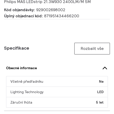
Philips MAS LEDstrip 21.3W930 2400LM/M 5M
Kód objendávky:
929002698002
Úplný objednací kód:
871951434466200
Specifikace
Rozbalit vše
Obecné informace
Včetně předřadníku
Ne
Lighting Technology
LED
Záruční lhůta
5 let