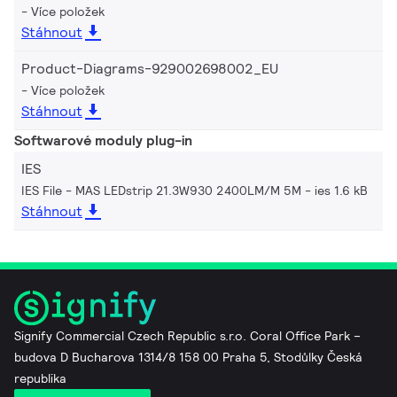
Více položek
Stáhnout
Product-Diagrams-929002698002_EU
Více položek
Stáhnout
Softwarové moduly plug-in
IES
IES File - MAS LEDstrip 21.3W930 2400LM/M 5M
ies 1.6 kB
Stáhnout
Signify Commercial Czech Republic s.r.o. Coral Office Park –
budova D Bucharova 1314/8 158 00 Praha 5, Stodůlky Česká
republika