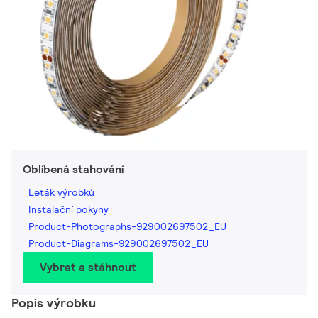
Oblíbená stahování
Leták výrobků
Instalační pokyny
Product-Photographs-929002697502_EU
Product-Diagrams-929002697502_EU
Vybrat a stáhnout
Popis výrobku