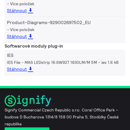
Více položek
Stáhnout
Product-Diagrams-929002697502_EU
Více položek
Stáhnout
Softwarové moduly plug-in
IES
IES File - MAS LEDstrip 16.6W927 1830LM/M 5M
ies 1.6 kB
Stáhnout
Signify Commercial Czech Republic s.r.o. Coral Office Park –
budova D Bucharova 1314/8 158 00 Praha 5, Stodůlky Česká
republika