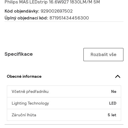
Philips MAS LEDstrip 16.6W927 1830LM/M 5M
Kód objendávky:
929002697502
Úplný objednací kód:
871951434456300
Specifikace
Rozbalit vše
Obecné informace
Včetně předřadníku
Ne
Lighting Technology
LED
Záruční lhůta
5 let