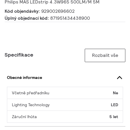
Philips MAS LEDstrip 4.3W965 500LM/M 5M
Kód objendávky:
929002696602
Úplný objednací kód:
871951434438900
Specifikace
Rozbalit vše
Obecné informace
Včetně předřadníku
Ne
Lighting Technology
LED
Záruční lhůta
5 let