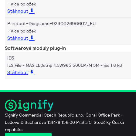
Více položek
Stáhnout
Product-Diagrams-929002696602_EU
Více položek
Stáhnout
Softwarové moduly plug-in
IES
IES File - MAS LEDstrip 4.3W965 500LM/M 5M
ies 1.6 kB
Stáhnout
Signify Commercial Czech Republic s.r.o. Coral Office Park –
budova D Bucharova 1314/8 158 00 Praha 5, Stodůlky Česká
republika