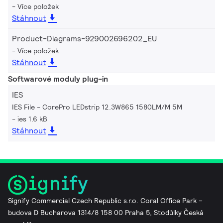
Více položek
Stáhnout
Product-Diagrams-929002696202_EU
Více položek
Stáhnout
Softwarové moduly plug-in
IES
IES File - CorePro LEDstrip 12.3W865 1580LM/M 5M
ies 1.6 kB
Stáhnout
Signify Commercial Czech Republic s.r.o. Coral Office Park –
budova D Bucharova 1314/8 158 00 Praha 5, Stodůlky Česká