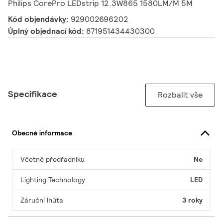
Philips CorePro LEDstrip 12.3W865 1580LM/M 5M
Kód objendávky:
929002696202
Úplný objednací kód:
871951434430300
Specifikace
Rozbalit vše
Obecné informace
Včetně předřadníku
Ne
Lighting Technology
LED
Záruční lhůta
3 roky