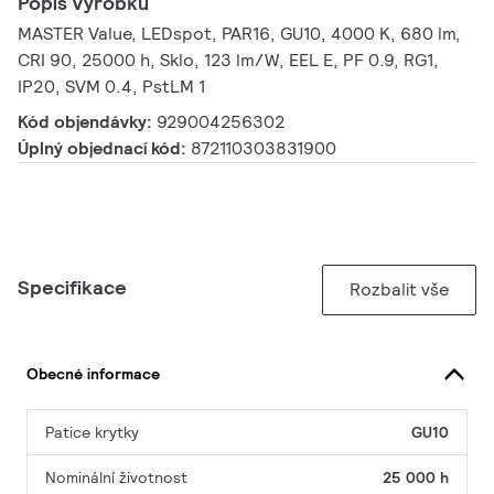
Popis výrobku
MASTER Value, LEDspot, PAR16, GU10, 4000 K, 680 lm,
CRI 90, 25000 h, Sklo, 123 lm/W, EEL E, PF 0.9, RG1,
IP20, SVM 0.4, PstLM 1
Kód objendávky:
929004256302
Úplný objednací kód:
872110303831900
Specifikace
Rozbalit vše
Obecné informace
Patice krytky
GU10
Nominální životnost
25 000 h