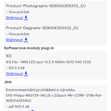
Product-Photographs-929004256302_EU
Více položek
Stáhnout
Product-Diagrams-929004256302_EU
Více položek
Stáhnout
Softwarové moduly plug-in
IES
IES File - MAS LED spot VLE D 680lm GU10 940 120D
IES 5.4 kB
Stáhnout
Jiné
Environmentální prohlášení o výrobku
EPD-Philips-MASTER-VALUE-LEDspot-MV-COMF-2198-Ref-
929004255802
pdf 805.5 kB