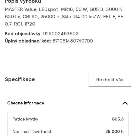
Popis výrobku
MASTER Value, LEDspot, MR16, 50 W, GU5.3, 3000 K,
630 lm, CRI 90, 25000 h, Sklo, 84.00 lm/W, EEL F, PF
0.7, RG1, IP20
Kód objendávky:
929002493602
Úplný objednací kód:
871951430740700
Specifikace
Rozbalit vše
Obecné informace
Patice krytky
GU5.3
Nominální životnost
25 000 h