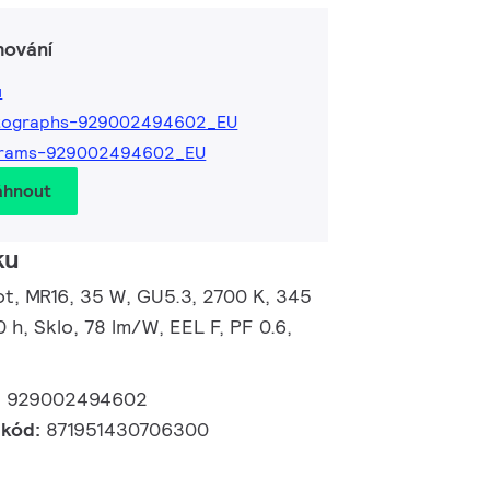
hování
ů
tographs-929002494602_EU
grams-929002494602_EU
áhnout
ku
, MR16, 35 W, GU5.3, 2700 K, 345
0 h, Sklo, 78 lm/W, EEL F, PF 0.6,
:
929002494602
 kód:
871951430706300