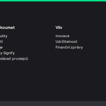
zkoumat
Vliv
ukty
Inovace
tí
Udržitelnost
je
Finanční zprávy
y Signify
edávač prodejců