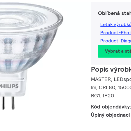
Oblíbená sta
Leták výrobk
Product-Pho
Product-Dia
Vybrat a st
Popis výrob
MASTER, LEDspot
lm, CRI 80, 1500
RG1, IP20
Kód objendávky
Úplný objednací