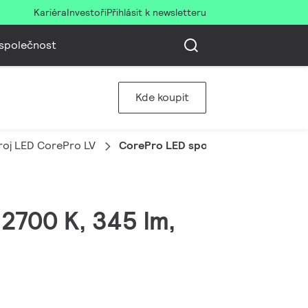
Kariéra
Investoři
Přihlásit k newsletteru
společnost
Kde koupit
oj LED CorePro LV
CorePro LED spot ND 4.4-35W MR16
2700 K, 345 lm,