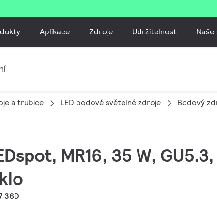
dukty
Aplikace
Zdroje
Udržitelnost
Naše 
ní
je a trubice
LED bodové světelné zdroje
Bodový zdr
EDspot, MR16, 35 W, GU5.3, 
klo
7 36D