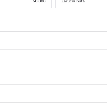
50 000
Záruční lhůta