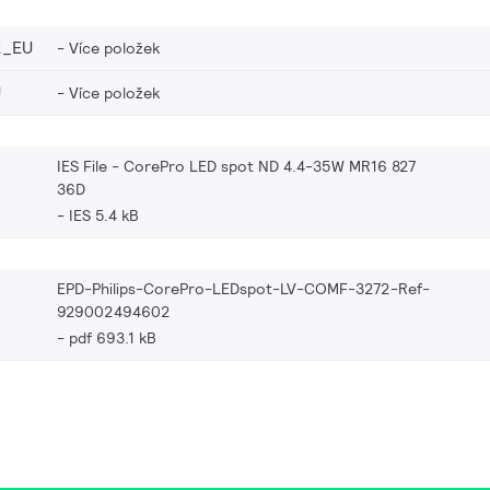
2_EU
Více položek
U
Více položek
IES File - CorePro LED spot ND 4.4-35W MR16 827
36D
IES 5.4 kB
EPD-Philips-CorePro-LEDspot-LV-COMF-3272-Ref-
929002494602
pdf 693.1 kB