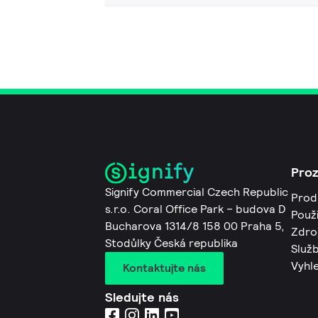
Pro
Signify Commercial Czech Republic
Prod
s.r.o. Coral Office Park – budova D
Použi
Bucharova 1314/8 158 00 Praha 5,
Zdro
Stodůlky Česká republika
Služb
Vyhl
Kontaktujte nás
Sledujte nás