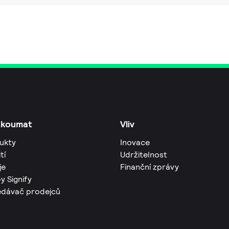
zkoumat
Vliv
ukty
Inovace
tí
Udržitelnost
je
Finanční zprávy
y Signify
edávač prodejců