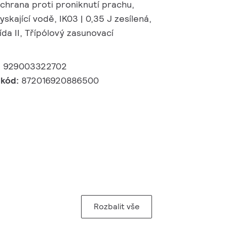
ochrana proti proniknutí prachu,
yskající vodě, IK03 | 0,35 J zesílená,
da II, Třípólový zasunovací
:
929003322702
 kód:
872016920886500
Rozbalit vše