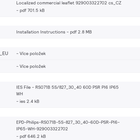
Localized commercial leaflet 929003322702 cs_CZ
pdf 701.5 kB
Installation Instructions
pdf 2.8 MB
_EU
Více položek
Více položek
IES File - RS071B 5S/827_30_40 60D PSR PI6 IP65
WH
ies 2.4 kB
EPD-Philips-RS071B-5S-827_30_40-60D-PSR-PI6-
IP65-WH-929003322702
pdf 646.2 kB