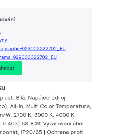
hování
ů
kyny
tographs-929003322702_EU
grams-929003322702_EU
áhnout
ku
plast, Bílá, Napájecí zdroj
), All-in, Multi Color Temperature,
lm/W, 2700 K, 3000 K, 4000 K,
, 0.403) 5SDCM, Vyzařovací úhel
arbonát, IP20/65 | Ochrana proti