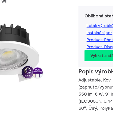
5 WH
Oblíbená sta
Leták výrobk
Instalační po
Product-Pho
Product-Dia
Vybrat a st
Popis výrob
Adjustable, Kov-
(zapnuto/vypnuto
550 lm, 6 W, 91 
(IEC3000K, 0.44
60°, Čirý, Polyk