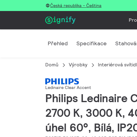
Česká republika - Čeština
Pro
Přehled
Specifikace
Stahová
Domů
Výrobky
Interiérová svítid
Ledinaire Clear Accent
Philips Ledinaire 
2700 K, 3000 K, 4
úhel 60°, Bílá, IP