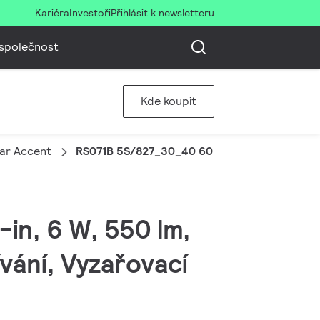
Kariéra
Investoři
Přihlásit k newsletteru
společnost
Kde koupit
ear Accent
RS071B 5S/827_30_40 60D PSR PI6 IP65 WH
-in, 6 W, 550 lm,
vání, Vyzařovací