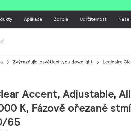
dukty
Aplikace
Zdroje
Udržitelnost
Naše 
ní
la
Zvýrazňující osvětlení typu downlight
Ledinaire Cl
Clear Accent, Adjustable, All
000 K, Fázově ořezané stmí
20/65