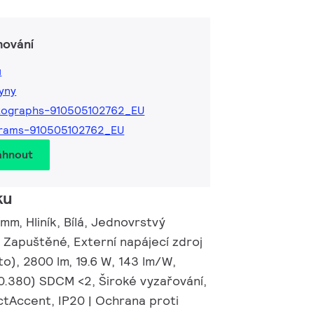
hování
ů
kyny
tographs-910505102762_EU
grams-910505102762_EU
áhnout
ku
m, Hliník, Bílá, Jednovrstvý
 Zapuštěné, Externí napájecí zdroj
o), 2800 lm, 19.6 W, 143 lm/W,
 0.380) SDCM <2, Široké vyzařování,
ctAccent, IP20 | Ochrana proti