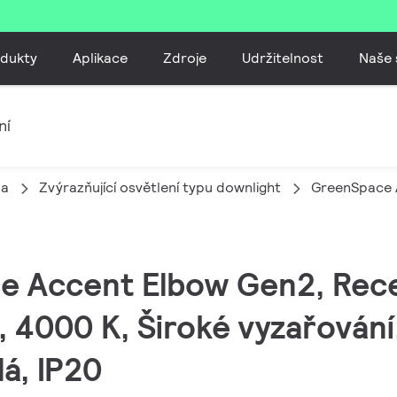
dukty
Aplikace
Zdroje
Udržitelnost
Naše 
ní
la
Zvýrazňující osvětlení typu downlight
GreenSpace 
e Accent Elbow Gen2, Rece
 4000 K, Široké vyzařování
á, IP20