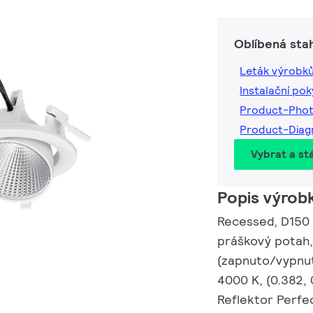
Oblíbená sta
Leták výrobk
Instalační po
Product-Pho
Product-Dia
Vybrat a st
Popis výrob
Recessed, D150 m
práškový potah,
(zapnuto/vypnut
4000 K, (0.382,
Reflektor Perfe