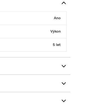
Ano
Výkon
5 let