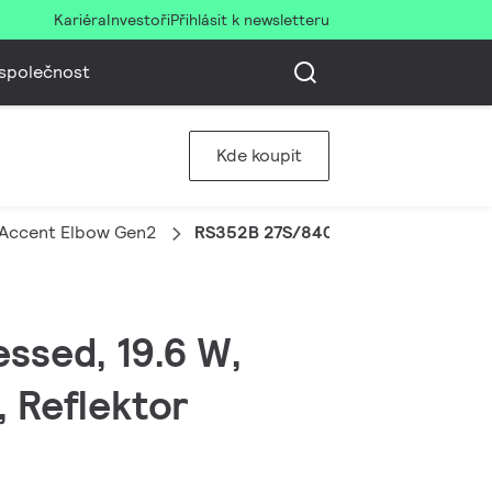
Kariéra
Investoři
Přihlásit k newsletteru
společnost
Kde koupit
Accent Elbow Gen2
RS352B 27S/840 PSU-E WB WH
ssed, 19.6 W,
, Reflektor