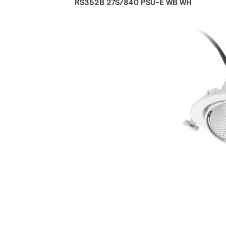
RS352B 27S/840 PSU-E WB WH