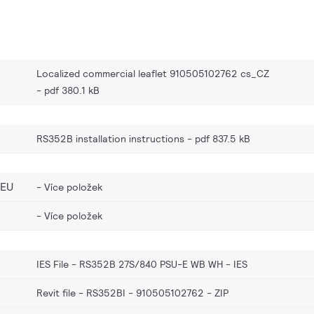
Localized commercial leaflet 910505102762 cs_CZ
pdf 380.1 kB
RS352B installation instructions
pdf 837.5 kB
_EU
Více položek
Více položek
IES File - RS352B 27S/840 PSU-E WB WH
IES
Revit file - RS352BI - 910505102762
ZIP