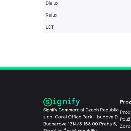
Dialux
Relux
LDT
Pro
Signify Commercial Czech Republic
Prod
s.r.o. Coral Office Park – budova D
Použi
Bucharova 1314/8 158 00 Praha 5,
Zdro
Stodůlky Česká republika