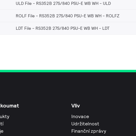
ULD File - RS352B 27S/840 PSU-E WB WH
ULD
ROLF File - RS352B 27S/840 PSU-E WB WH
ROLFZ
LDT File - RS352B 27S/840 PSU-E WB WH
LDT
zkoumat
Vliv
ukty
Inovace
tí
Udržitelnost
je
Finanční zprávy