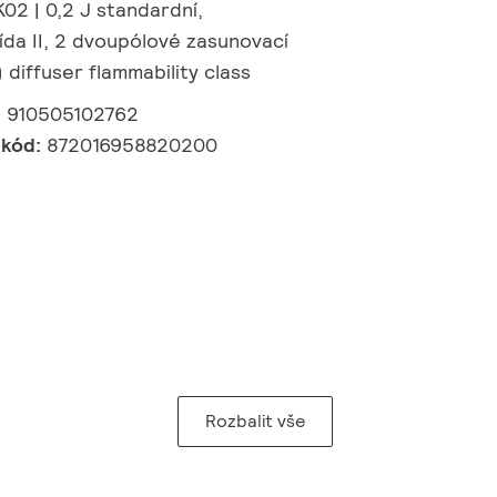
K02 | 0,2 J standardní,
ída II, 2 dvoupólové zasunovací
 diffuser flammability class
:
910505102762
 kód:
872016958820200
Rozbalit vše