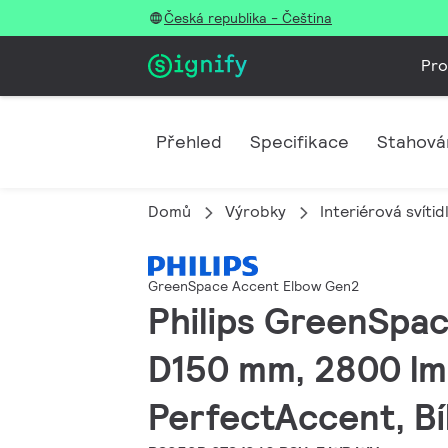
Česká republika - Čeština
Pro
Přehled
Specifikace
Stahová
Domů
Výrobky
Interiérová svítid
GreenSpace Accent Elbow Gen2
Philips GreenSpac
D150 mm, 2800 lm,
PerfectAccent, Bíl