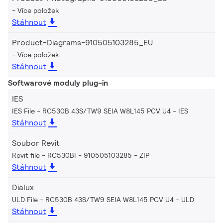
Více položek
Stáhnout
Product-Diagrams-910505103285_EU
Více položek
Stáhnout
Softwarové moduly plug-in
IES
IES File - RC530B 43S/TW9 SEIA W8L145 PCV U4
IES
Stáhnout
Soubor Revit
Revit file - RC530BI - 910505103285
ZIP
Stáhnout
Dialux
ULD File - RC530B 43S/TW9 SEIA W8L145 PCV U4
ULD
Stáhnout