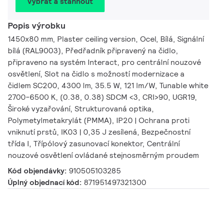
Vybrat a stáhnout
Popis výrobku
1450x80 mm, Plaster ceiling version, Ocel, Bílá, Signální
bílá (RAL9003), Předřadník připravený na čidlo,
připraveno na systém Interact, pro centrální nouzové
osvětlení, Slot na čidlo s možností modernizace a
čidlem SC200, 4300 lm, 35.5 W, 121 lm/W, Tunable white
2700-6500 K, (0.38, 0.38) SDCM <3, CRI>90, UGR19,
Široké vyzařování, Strukturovaná optika,
Polymetylmetakrylát (PMMA), IP20 | Ochrana proti
vniknutí prstů, IK03 | 0,35 J zesílená, Bezpečnostní
třída I, Třípólový zasunovací konektor, Centrální
nouzové osvětlení ovládané stejnosměrným proudem
Kód objendávky:
910505103285
Úplný objednací kód:
871951497321300