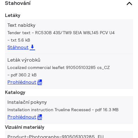
Stahování
Letáky
Text nabídky
Tender text - RC530B 43S/TW9 SEIA W8L145 PCV U4
txt 5.6 kB
Stáhnout
Leták výrobků
Localized commercial leaflet 910505103285 cs_CZ
pdf 360.2 kB
Prohlédnout
Katalogy
Instalační pokyny
Installation instruction Trueline Recessed
pdf 16.3 MB
Prohlédnout
Vizuální materiály
Product-Photographs-910505103285_EU