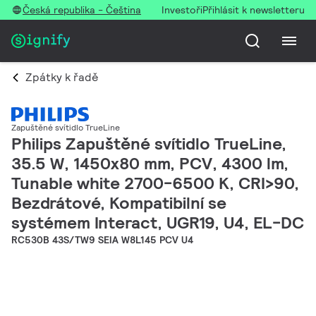
Česká republika - Čeština
Investoři
Přihlásit k newsletteru
Zpátky k řadě
Zapuštěné svítidlo TrueLine
Philips Zapuštěné svítidlo TrueLine,
35.5 W, 1450x80 mm, PCV, 4300 lm,
Tunable white 2700-6500 K, CRI>90,
Bezdrátové, Kompatibilní se
systémem Interact, UGR19, U4, EL-DC
RC530B 43S/TW9 SEIA W8L145 PCV U4