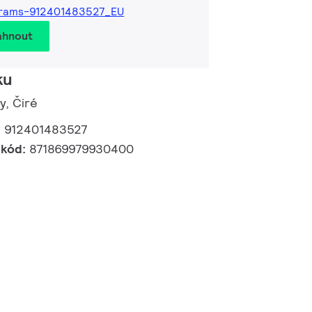
grams-912401483527_EU
áhnout
ku
y, Čiré
:
912401483527
 kód:
871869979930400