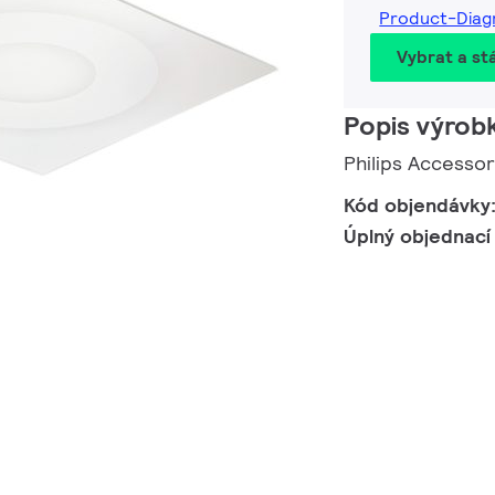
Product-Dia
Vybrat a st
Popis výrob
Philips Accessor
Kód objendávky
Úplný objednací