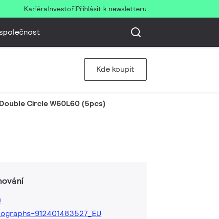
Kariéra
Investoři
Přihlásit k newsletteru
společnost
Kde koupit
Double Circle W60L60 (5pcs)
hování
ů
tographs-912401483527_EU