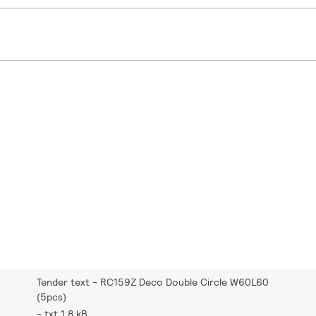
Tender text - RC159Z Deco Double Circle W60L60
(5pcs)
txt 1.8 kB