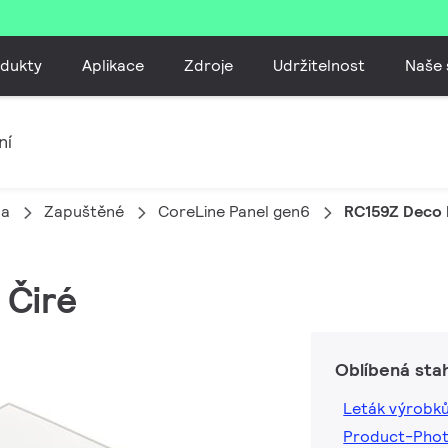
dukty
Aplikace
Zdroje
Udržitelnost
Naše 
ní
la
Zapuštěné
CoreLine Panel gen6
RC159Z Deco 
 Čiré
Oblíbená sta
Leták výrobk
Product-Pho