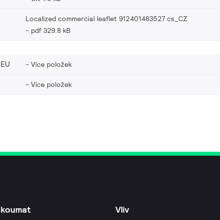
Localized commercial leaflet 912401483527 cs_CZ
pdf 329.8 kB
_EU
Více položek
Více položek
zkoumat
Vliv