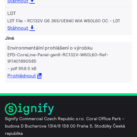
Stáhnout
LDT
LDT File - RC132V G6 36S/UE840 WIA W60L60 OC
LDT
Stáhnout
Jiné
Environmentální prohlášení o výrobku
EPD-CoreLine-Panel-gen6-RC132V-W60L60-Ref-
911401890585
pdf 958.5 kB
Prohlédnout
Signify Commercial Czech Republic s.r.o. Coral Office Park –
budova D Bucharova 1314/8 158 00 Praha 5, Stodůlky Česká
republika