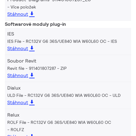
Více položek
Stáhnout
Softwarové moduly plug-in
IES
IES File - RC132V G6 36S/UE840 WIA W60L60 OC
IES
Stáhnout
Soubor Revit
Revit file - 911401807287
ZIP
Stáhnout
Dialux
ULD File - RC132V G6 36S/UE840 WIA W60L60 OC
ULD
Stáhnout
Relux
ROLF File - RC132V G6 36S/UE840 WIA W60L60 OC
ROLFZ