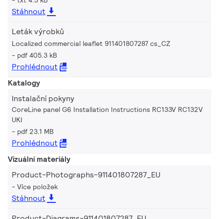
Stáhnout
Leták výrobků
Localized commercial leaflet 911401807287 cs_CZ
pdf 405.3 kB
Prohlédnout
Katalogy
Instalační pokyny
CoreLine panel G6 Installation Instructions RC133V RC132V
UKI
pdf 23.1 MB
Prohlédnout
Vizuální materiály
Product-Photographs-911401807287_EU
Více položek
Stáhnout
Product-Diagrams-911401807287_EU