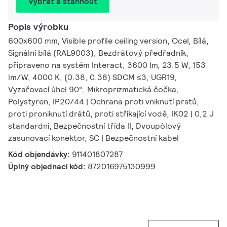
Vybrat a stáhnout
Popis výrobku
600x600 mm, Visible profile ceiling version, Ocel, Bílá,
Signální bílá (RAL9003), Bezdrátový předřadník,
připraveno na systém Interact, 3600 lm, 23.5 W, 153
lm/W, 4000 K, (0.38, 0.38) SDCM ≤3, UGR19,
Vyzařovací úhel 90°, Mikroprizmatická čočka,
Polystyren, IP20/44 | Ochrana proti vniknutí prstů,
proti proniknutí drátů, proti stříkající vodě, IK02 | 0,2 J
standardní, Bezpečnostní třída II, Dvoupólový
zasunovací konektor, SC | Bezpečnostní kabel
Kód objendávky:
911401807287
Úplný objednací kód:
872016975130999