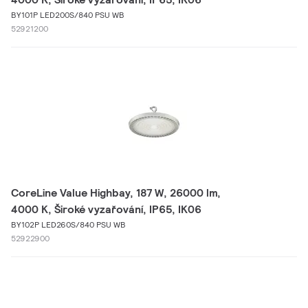
BY101P LED200S/840 PSU WB
52921200
CoreLine Value Highbay, 187 W, 26000 lm,
4000 K, Široké vyzařování, IP65, IK06
BY102P LED260S/840 PSU WB
52922900