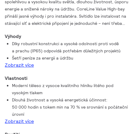
spolehlivou a vysokou kvalitu světla, dlouhou životnost, úsporu
energie a snížené nároky na údržbu. CoreLine Value High-bay
přináší jasné výhody i pro instalatéra. Svítidlo lze instalovat na
stávající síť a elektrické připojení je jednoduché – není třeba
svítidlo otevírat kvůli instalaci a externí IP65 konektor
Výhody
usnadňuje manipulaci. K dispozici je výběr volitelných doplňků,
Díky robustní konstrukci a vysoké odolnosti proti vodě
včetně reflektorů a držáku, které dále zvyšují flexibilitu
a prachu (IP65) odpovídá potřebám důležitých projektů
instalace.
Šetří peníze za energii a údržbu
Zobrazit více
Vlastnosti
Moderní těleso z vysoce kvalitního hliníku litého pod
vysokým tlakem
Dlouhá životnost a vysoká energetická účinnost:
50 000 hodin s tokem min na 70 % ve srovnání s počáteční
úrovní
Zobrazit více