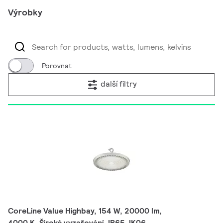
Výrobky
Porovnat
další filtry
CoreLine Value Highbay, 154 W, 20000 lm,
4000 K, Široké vyzařování, IP65, IK06