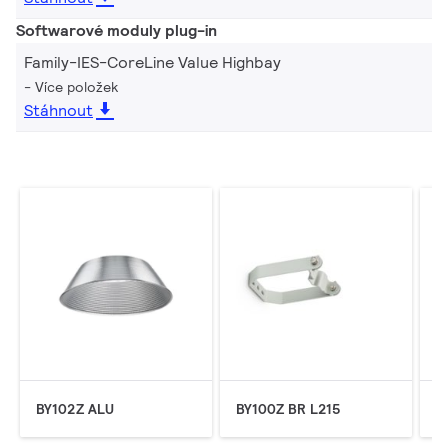
Softwarové moduly plug-in
Family-IES-CoreLine Value Highbay
Více položek
Stáhnout
BY102Z ALU
BY100Z BR L215
B