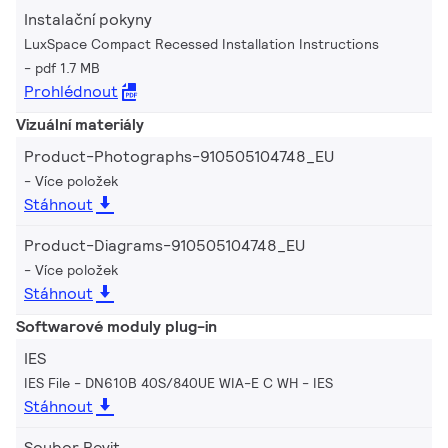
Instalační pokyny
LuxSpace Compact Recessed Installation Instructions
pdf 1.7 MB
Prohlédnout
Vizuální materiály
Product-Photographs-910505104748_EU
Více položek
Stáhnout
Product-Diagrams-910505104748_EU
Více položek
Stáhnout
Softwarové moduly plug-in
IES
IES File - DN610B 40S/840UE WIA-E C WH
IES
Stáhnout
Soubor Revit