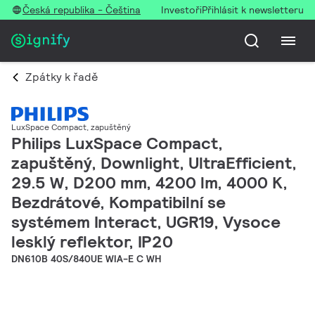
Česká republika - Čeština
Investoři
Přihlásit k newsletteru
Zpátky k řadě
LuxSpace Compact, zapuštěný
Philips LuxSpace Compact,
zapuštěný, Downlight, UltraEfficient,
29.5 W, D200 mm, 4200 lm, 4000 K,
Bezdrátové, Kompatibilní se
systémem Interact, UGR19, Vysoce
lesklý reflektor, IP20
DN610B 40S/840UE WIA-E C WH