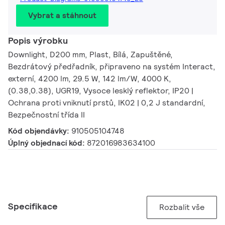
Vybrat a stáhnout
Popis výrobku
Downlight, D200 mm, Plast, Bílá, Zapuštěné,
Bezdrátový předřadník, připraveno na systém Interact,
externí, 4200 lm, 29.5 W, 142 lm/W, 4000 K,
(0.38,0.38), UGR19, Vysoce lesklý reflektor, IP20 |
Ochrana proti vniknutí prstů, IK02 | 0,2 J standardní,
Bezpečnostní třída II
Kód objendávky:
910505104748
Úplný objednací kód:
872016983634100
Specifikace
Rozbalit vše