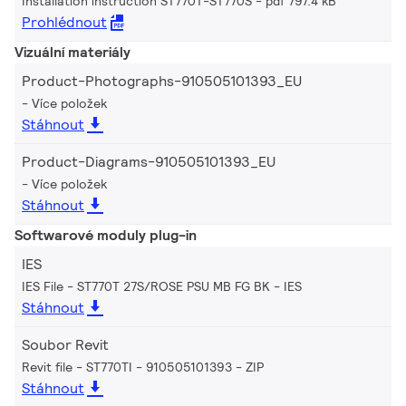
Installation instruction ST770T-ST770S
pdf 797.4 kB
Prohlédnout
Vizuální materiály
Product-Photographs-910505101393_EU
Více položek
Stáhnout
Product-Diagrams-910505101393_EU
Více položek
Stáhnout
Softwarové moduly plug-in
IES
IES File - ST770T 27S/ROSE PSU MB FG BK
IES
Stáhnout
Soubor Revit
Revit file - ST770TI - 910505101393
ZIP
Stáhnout