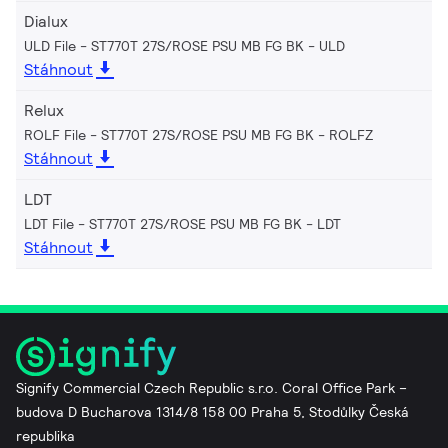
Dialux
ULD File - ST770T 27S/ROSE PSU MB FG BK
ULD
Stáhnout
Relux
ROLF File - ST770T 27S/ROSE PSU MB FG BK
ROLFZ
Stáhnout
LDT
LDT File - ST770T 27S/ROSE PSU MB FG BK
LDT
Stáhnout
Signify Commercial Czech Republic s.r.o. Coral Office Park –
budova D Bucharova 1314/8 158 00 Praha 5, Stodůlky Česká
republika