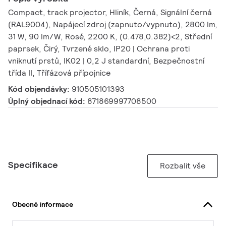
Compact, track projector, Hliník, Černá, Signální černá
(RAL9004), Napájecí zdroj (zapnuto/vypnuto), 2800 lm,
31 W, 90 lm/W, Rosé, 2200 K, (0.478,0.382)<2, Střední
paprsek, Čirý, Tvrzené sklo, IP20 | Ochrana proti
vniknutí prstů, IK02 | 0,2 J standardní, Bezpečnostní
třída II, Třífázová přípojnice
Kód objendávky:
910505101393
Úplný objednací kód:
871869997708500
Specifikace
Rozbalit vše
Obecné informace