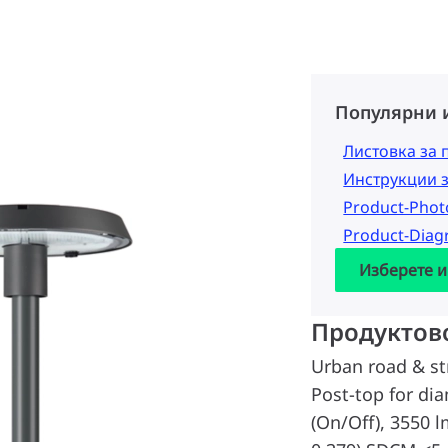
Популярни 
Листовка за 
Инструкции 
Product-Pho
Product-Dia
Изберете и
Продуктов
Urban road & st
Post-top for di
(On/Off), 3550 l