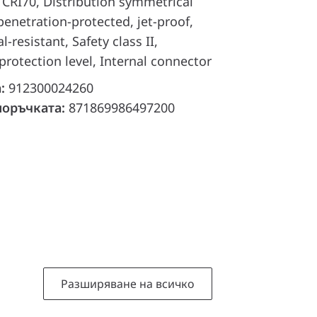
 CRI70, Distribution symmetrical
penetration-protected, jet-proof,
l-resistant, Safety class II,
protection level, Internal connector
а:
912300024260
поръчката:
871869986497200
Разширяване на всичко