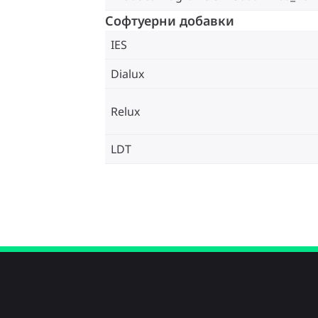
Софтуерни добавки
IES
Dialux
Relux
LDT