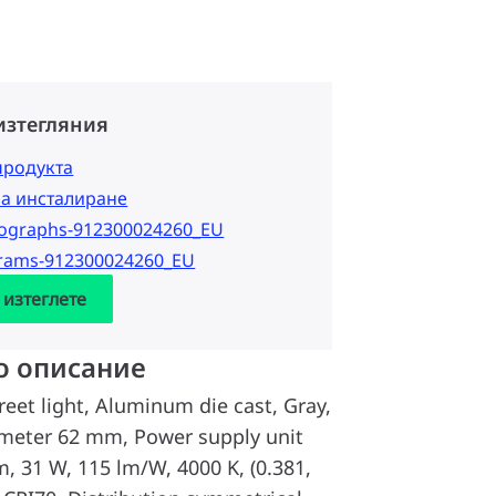
изтегляния
продукта
за инсталиране
tographs-912300024260_EU
grams-912300024260_EU
 изтеглете
о описание
reet light, Aluminum die cast, Gray,
ameter 62 mm, Power supply unit
m, 31 W, 115 lm/W, 4000 K, (0.381,