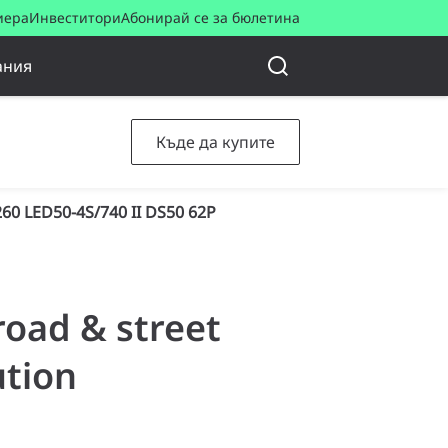
иера
Инвеститори
Абонирай се за бюлетина
ания
Къде да купите
60 LED50-4S/740 II DS50 62P
road & street
ution