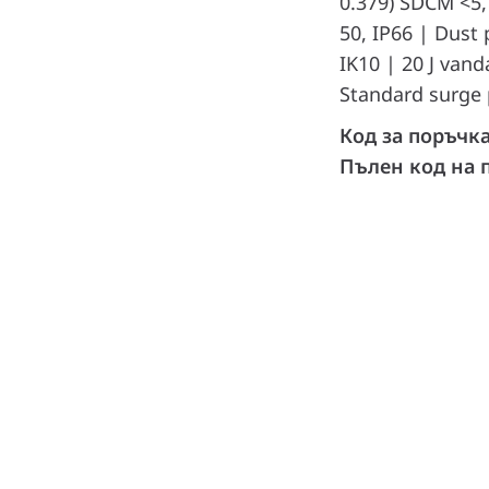
0.379) SDCM <5,
50, IP66 | Dust 
IK10 | 20 J vanda
Standard surge 
Код за поръчк
Пълен код на 