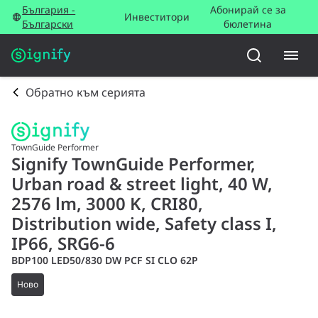
България -
Абонирай се за
Инвеститори
Български
бюлетина
Обратно към серията
TownGuide Performer
Signify TownGuide Performer,
Urban road & street light, 40 W,
2576 lm, 3000 K, CRI80,
Distribution wide, Safety class I,
IP66, SRG6-6
BDP100 LED50/830 DW PCF SI CLO 62P
Ново