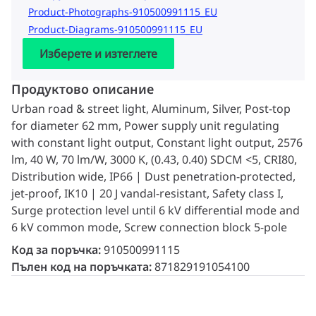
Product-Photographs-910500991115_EU
Product-Diagrams-910500991115_EU
Изберете и изтеглете
Продуктово описание
Urban road & street light, Aluminum, Silver, Post-top
for diameter 62 mm, Power supply unit regulating
with constant light output, Constant light output, 2576
lm, 40 W, 70 lm/W, 3000 K, (0.43, 0.40) SDCM <5, CRI80,
Distribution wide, IP66 | Dust penetration-protected,
jet-proof, IK10 | 20 J vandal-resistant, Safety class I,
Surge protection level until 6 kV differential mode and
6 kV common mode, Screw connection block 5-pole
Код за поръчка:
910500991115
Пълен код на поръчката:
871829191054100