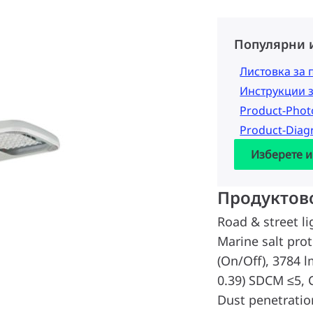
Популярни 
Листовка за 
Инструкции 
Product-Pho
Product-Dia
Изберете и
Продуктов
Road & street li
Marine salt pro
(On/Off), 3784 l
0.39) SDCM ≤5, 
Dust penetration