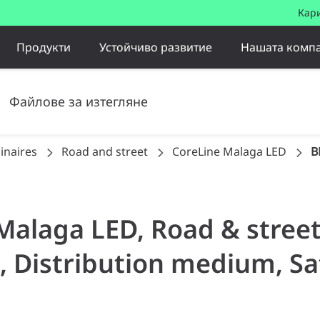
Кар
Продукти
Устойчиво развитие
Нашата комп
Файлове за изтегляне
inaires
Road and street
CoreLine Malaga LED
B
Malaga LED, Road & street
, Distribution medium, Saf