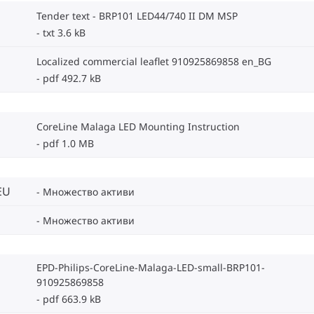
Tender text - BRP101 LED44/740 II DM MSP
txt 3.6 kB
Localized commercial leaflet 910925869858 en_BG
pdf 492.7 kB
CoreLine Malaga LED Mounting Instruction
pdf 1.0 MB
EU
Множество активи
Множество активи
EPD-Philips-CoreLine-Malaga-LED-small-BRP101-
910925869858
pdf 663.9 kB