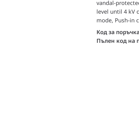
vandal-protected
level until 4 k
mode, Push-in c
Код за поръчк
Пълен код на 