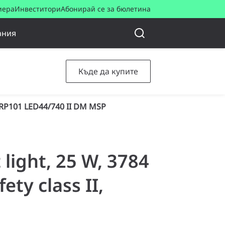
иера
Инвеститори
Абонирай се за бюлетина
ания
Къде да купите
RP101 LED44/740 II DM MSP
 light, 25 W, 3784
ety class II,