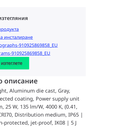
изтегляния
продукта
за инсталиране
tographs-910925869858_EU
grams-910925869858_EU
 изтеглете
о описание
ght, Aluminum die cast, Gray,
tected coating, Power supply unit
m, 25 W, 135 lm/W, 4000 K, (0.41,
CRI70, Distribution medium, IP65 |
-protected, jet-proof, IK08 | 5 J