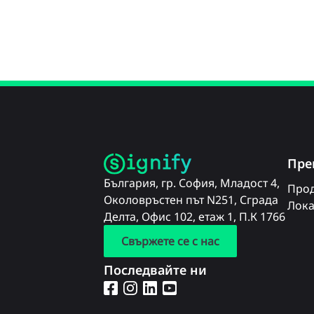
Пре
България, гр. София, Младост 4,
Прод
Околовръстен път N251, Сграда
Лока
Делта, Офис 102, етаж 1, П.К 1766
Свържете се с нас
Последвайте ни