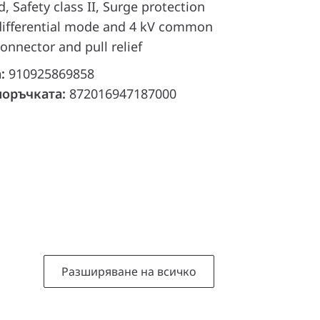
, Safety class II, Surge protection
V differential mode and 4 kV common
onnector and pull relief
а:
910925869858
поръчката:
872016947187000
Разширяване на всичко