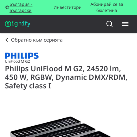
България -
Абонирай се за
Инвеститори
Български
бюлетина
Обратно към серията
UniFlood M G2
Philips UniFlood M G2, 24520 lm,
450 W, RGBW, Dynamic DMX/RDM,
Safety class I