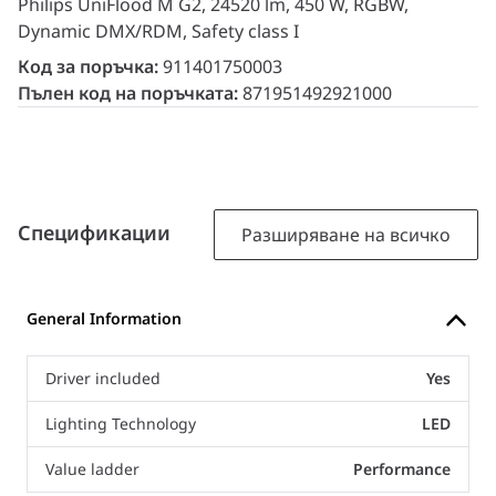
Philips UniFlood M G2, 24520 lm, 450 W, RGBW,
Dynamic DMX/RDM, Safety class I
Код за поръчка:
911401750003
Пълен код на поръчката:
871951492921000
Спецификации
Разширяване на всичко
General Information
Driver included
Yes
Lighting Technology
LED
Value ladder
Performance