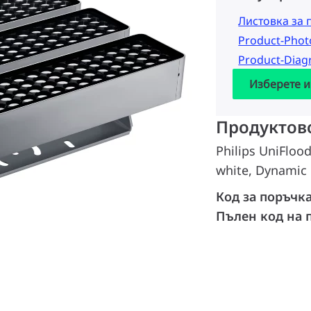
Листовка за 
Product-Pho
Product-Dia
Изберете и
Продуктов
Philips UniFloo
white, Dynamic 
Код за поръчк
Пълен код на 