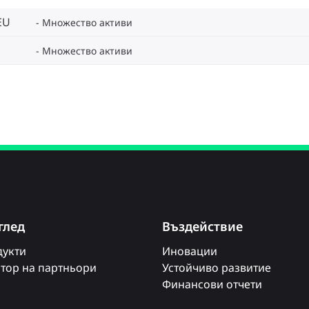
EU
Множество активи
Множество активи
глед
Въздействие
укти
Иновации
тор на партньори
Устойчиво развитие
Финансови отчети