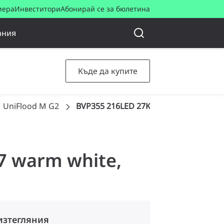
иера
Инвеститори
Абонирай се за бюлетина
ания
Къде да купите
UniFlood M G2
BVP355 216LED 27K 220V L57 15 DMX
27 warm white,
изтегляния