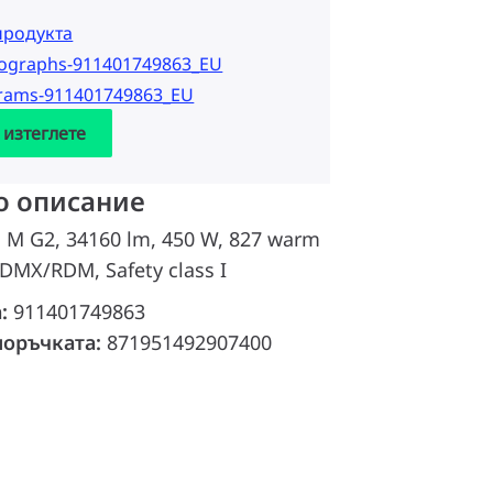
продукта
tographs-911401749863_EU
grams-911401749863_EU
 изтеглете
о описание
d M G2, 34160 lm, 450 W, 827 warm
DMX/RDM, Safety class I
а:
911401749863
поръчката:
871951492907400