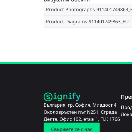
Product-Photographs-911401749863_
Product-Diagrams-911401749863_EU
Пре
България, гр. София, Младост 4,
Прод
Околовръстен път N251, Сграда
Лока
Делта, Офис 102, етаж 1, П.К 1766
Свържете се с нас