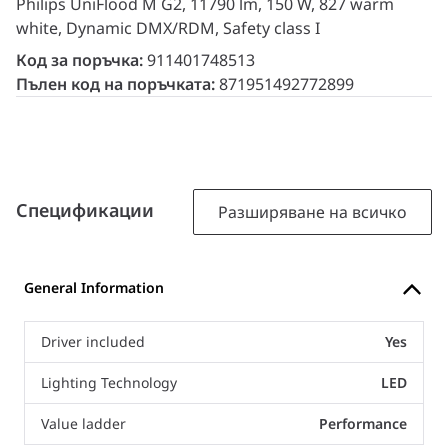
Philips UniFlood M G2, 11790 lm, 150 W, 827 warm
white, Dynamic DMX/RDM, Safety class I
Код за поръчка:
911401748513
Пълен код на поръчката:
871951492772899
Спецификации
Разширяване на всичко
General Information
Driver included
Yes
Lighting Technology
LED
Value ladder
Performance