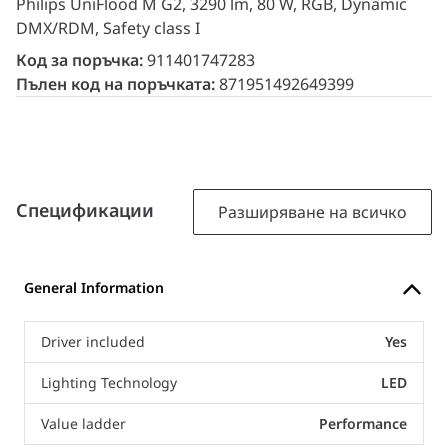
Philips UniFlood M G2, 3290 lm, 80 W, RGB, Dynamic
DMX/RDM, Safety class I
Код за поръчка:
911401747283
Пълен код на поръчката:
871951492649399
Спецификации
Разширяване на всичко
General Information
Driver included
Yes
Lighting Technology
LED
Value ladder
Performance