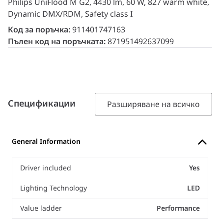
Philips UniFlood M G2, 4430 lm, 60 W, 827 warm white,
Dynamic DMX/RDM, Safety class I
Код за поръчка:
911401747163
Пълен код на поръчката:
871951492637099
Спецификации
Разширяване на всичко
General Information
Driver included
Yes
Lighting Technology
LED
Value ladder
Performance