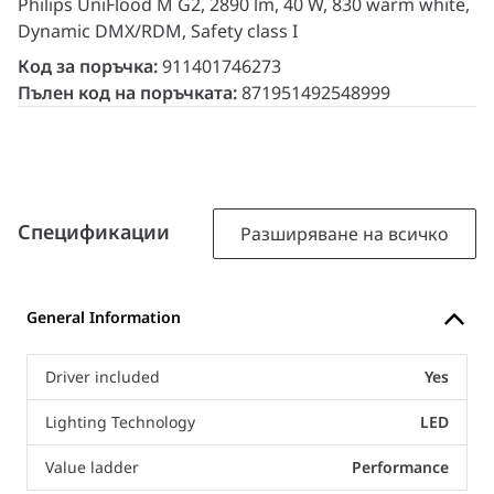
Philips UniFlood M G2, 2890 lm, 40 W, 830 warm white,
Dynamic DMX/RDM, Safety class I
Код за поръчка:
911401746273
Пълен код на поръчката:
871951492548999
Спецификации
Разширяване на всичко
General Information
Driver included
Yes
Lighting Technology
LED
Value ladder
Performance