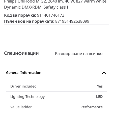
Philips UniFlood M G2, 2640 lm, 40 W, 827 warm white,
Dynamic DMX/RDM, Safety class I
Код за поръчка:
911401746173
Пълен код на поръчката:
871951492538099
Спецификации
Разширяване на всичко
General Information
Driver included
Yes
Lighting Technology
LED
Value ladder
Performance