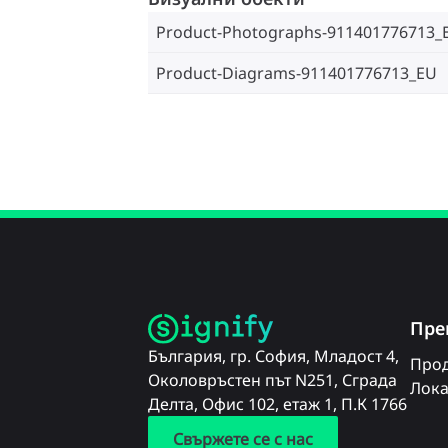
Product-Photographs-911401776713_
Product-Diagrams-911401776713_EU
Пре
България, гр. София, Младост 4,
Прод
Околовръстен път N251, Сграда
Лока
Делта, Офис 102, етаж 1, П.К 1766
Свържете се с нас