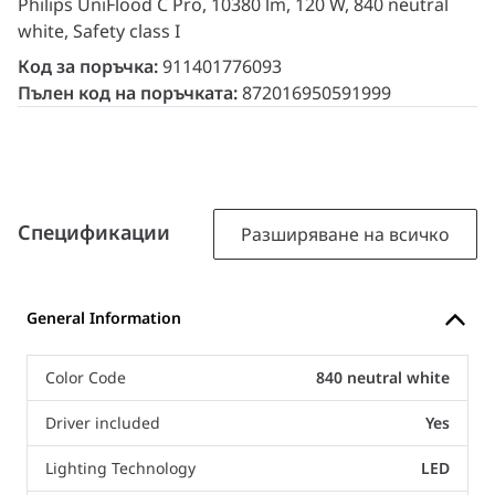
Philips UniFlood C Pro, 10380 lm, 120 W, 840 neutral
white, Safety class I
Код за поръчка:
911401776093
Пълен код на поръчката:
872016950591999
Спецификации
Разширяване на всичко
General Information
Color Code
840 neutral white
Driver included
Yes
Lighting Technology
LED