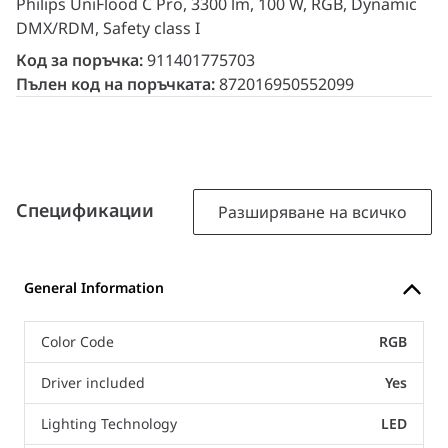
Philips UniFlood C Pro, 3300 lm, 100 W, RGB, Dynamic
DMX/RDM, Safety class I
Код за поръчка:
911401775703
Пълен код на поръчката:
872016950552099
Спецификации
Разширяване на всичко
General Information
Color Code
RGB
Driver included
Yes
Lighting Technology
LED