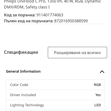
Philips UniFlood C Pro, 1350 lm, 40 W, RGB, Dynamic
DMX/RDM, Safety class I
Код за поръчка:
911401774063
Пълен код на поръчката:
872016950388599
Спецификации
Разширяване на всичко
General Information
Color Code
RGB
Driver included
Yes
Lighting Technology
LED