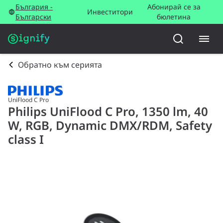
България -
Абонирай се за
Инвеститори
Български
бюлетина
Обратно към серията
UniFlood C Pro
Philips UniFlood C Pro, 1350 lm, 40
W, RGB, Dynamic DMX/RDM, Safety
class I