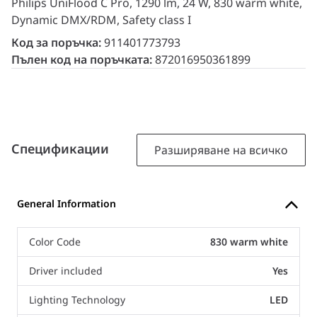
Philips UniFlood C Pro, 1290 lm, 24 W, 830 warm white,
Dynamic DMX/RDM, Safety class I
Код за поръчка:
911401773793
Пълен код на поръчката:
872016950361899
Спецификации
Разширяване на всичко
General Information
Color Code
830 warm white
Driver included
Yes
Lighting Technology
LED