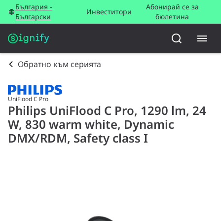
България -
Абонирай се за
Инвеститори
Български
бюлетина
Обратно към серията
UniFlood C Pro
Philips UniFlood C Pro, 1290 lm, 24
W, 830 warm white, Dynamic
DMX/RDM, Safety class I