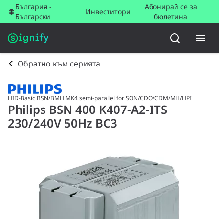
България -
Абонирай се за
Инвеститори
Български
бюлетина
Обратно към серията
HID-Basic BSN/BMH MK4 semi-parallel for SON/CDO/CDM/MH/HPI
Philips BSN 400 K407-A2-ITS
230/240V 50Hz BC3