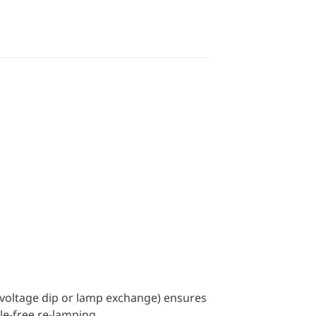
r voltage dip or lamp exchange) ensures
le-free re-lamping.