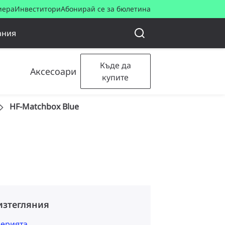
иера
Инвеститори
Абонирай се за бюлетина
ания
Къде да
Аксесоари
купите
HF-Matchbox Blue
изтегляния
серията