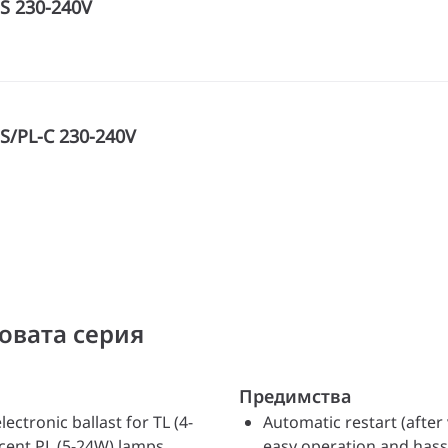
S 230-240V
S/PL-C 230-240V
овата серия
Предимства
ctronic ballast for TL (4-
Automatic restart (afte
cent PL (5-24W) lamps
easy operation and hass