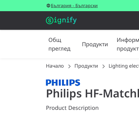
България - Български
Общ
Информ
Продукти
преглед
продукт
Начало
Продукти
Lighting elec
Philips HF-Match
Product Description