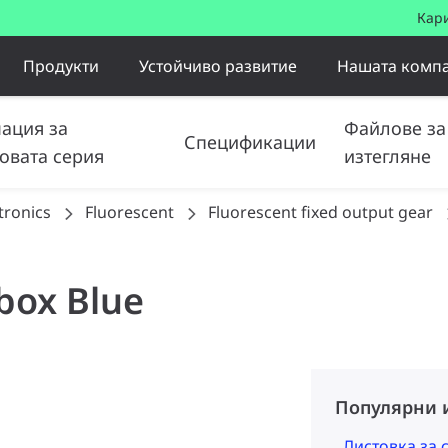
Кар
Продукти
Устойчиво развитие
Нашата комп
ация за
Файлове за
Спецификации
овата серия
изтегляне
tronics
Fluorescent
Fluorescent fixed output gear
box Blue
Популярни 
Листовка за 