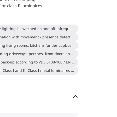
I or class II luminaires
Designed for areas where the lighting is switched on and off infrequently
Not suitable for use in combination with movement / presence detection
Indoor residential use including living rooms, kitchens (under cupboards), studies (desktop), bedrooms, halls, staircases and garages
Outdoor residential use including driveways, porches, front doors and galleries
Installations with emergency back-up according to VDE 0108-100 / EN 60598-2-22
For luminaires with protection Class I and II; Class I metal luminaires with earth connection require special measures for EMC compliance