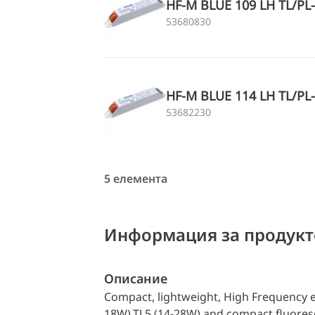
HF-M BLUE 109 LH TL/PL-
53680830
HF-M BLUE 114 LH TL/PL-
53682230
5 елемента
Информация за продукт
Описание
Compact, lightweight, High Frequency ele
18W),TL5 (14-28W) and compact fluores