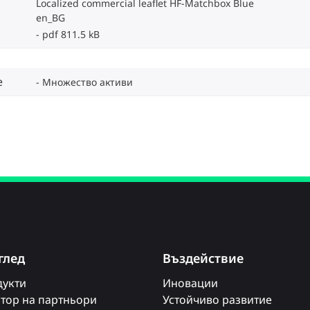
Localized commercial leaflet HF-Matchbox Blue
en_BG
pdf 811.5 kB
e
Множество активи
глед
Въздействие
укти
Иновации
тор на партньори
Устойчиво развитие