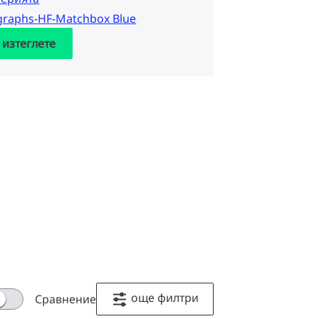
graphs-HF-Matchbox Blue
 изтеглете
още филтри
Сравнение