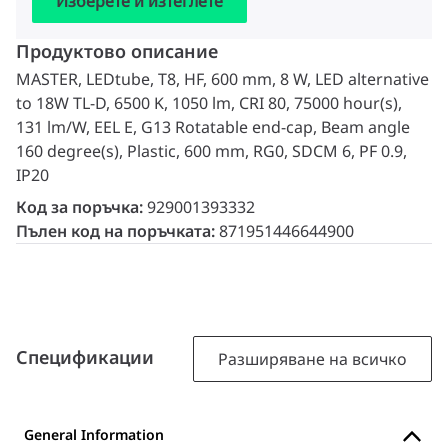
Изберете и изтеглете
Продуктово описание
MASTER, LEDtube, T8, HF, 600 mm, 8 W, LED alternative
to 18W TL-D, 6500 K, 1050 lm, CRI 80, 75000 hour(s),
131 lm/W, EEL E, G13 Rotatable end-cap, Beam angle
160 degree(s), Plastic, 600 mm, RG0, SDCM 6, PF 0.9,
IP20
Код за поръчка:
929001393332
Пълен код на поръчката:
871951446644900
Спецификации
Разширяване на всичко
General Information