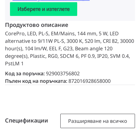
Изберете и изтеглете
Продуктово описание
CorePro, LED, PL-S, EM/Mains, 144 mm, 5 W, LED
alternative to 9/11W PL-S, 3000 K, 520 lm, CRI 82, 30000
hour(s), 104 lm/W, EEL F, G23, Beam angle 120
degree(s), Plastic, RG0, SDCM 6, PF 0.9, IP20, SVM 0.4,
PstLM 1
Код за поръчка:
929003756802
Пълен код на поръчката:
872016928658000
Спецификации
Разширяване на всичко