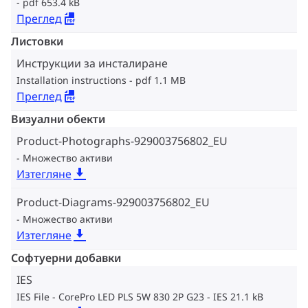
pdf 653.4 kB
Преглед
Листовки
Инструкции за инсталиране
Installation instructions
pdf 1.1 MB
Преглед
Визуални обекти
Product-Photographs-929003756802_EU
Множество активи
Изтегляне
Product-Diagrams-929003756802_EU
Множество активи
Изтегляне
Софтуерни добавки
IES
IES File - CorePro LED PLS 5W 830 2P G23
IES 21.1 kB